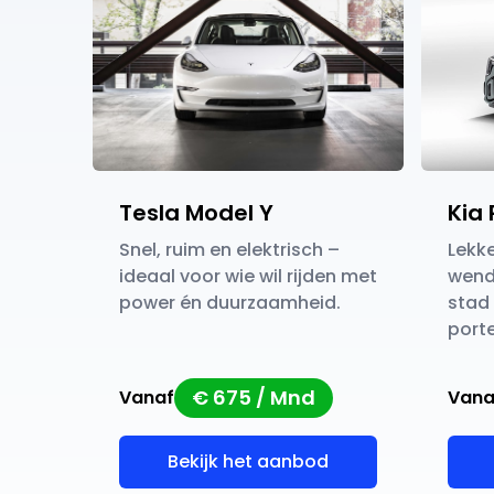
Tesla Model Y
Kia 
Snel, ruim en elektrisch –
Lekk
ideaal voor wie wil rijden met
wendb
power én duurzaamheid.
stad 
port
€ 675 / Mnd
Vanaf
Vana
Bekijk het aanbod