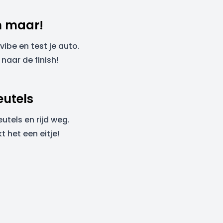
n maar!
 vibe en test je auto.
naar de finish!
eutels
eutels en rijd weg.
 het een eitje!