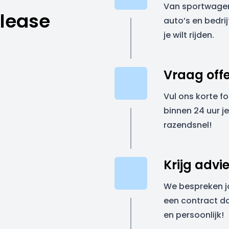
Van sportwagen
 lease
auto’s en bedrij
je wilt rijden.
Vraag off
Vul ons korte f
binnen 24 uur je
razendsnel!
Krijg advi
We bespreken 
een contract da
en persoonlijk!