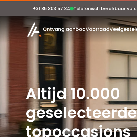
+31 85 303 57 34
Telefonisch bereikbaar van: m
Auto Atlas
Ontvang aanbod
Voorraad
Veelgestel
Altijd 10.000
geselecteerde
topoccasions