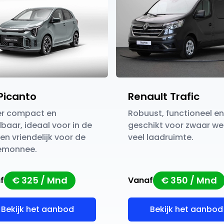
Picanto
Renault Trafic
er compact en
Robuust, functioneel en
aar, ideaal voor in de
geschikt voor zwaar we
en vriendelijk voor de
veel laadruimte.
emonnee.
€ 325 / Mnd
€ 350 / Mnd
f
Vanaf
Bekijk het aanbod
Bekijk het aanbod