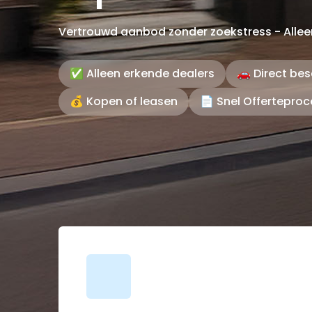
Vertrouwd aanbod zonder zoekstress - Allee
✅ Alleen erkende dealers
🚗 Direct be
💰 Kopen of leasen
📄 Snel Offerteproc