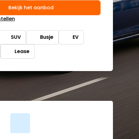
Bekijk het aanbod
tellen
SUV
Busje
EV
Lease