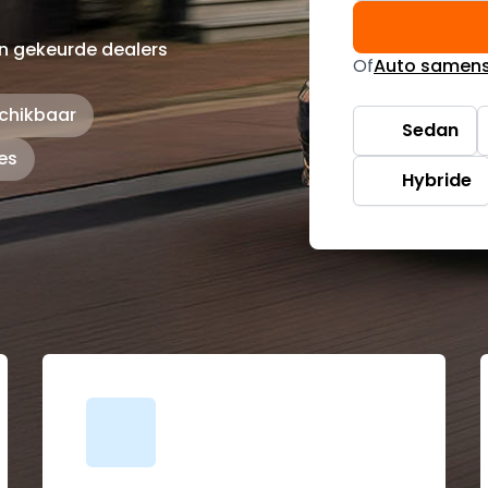
n gekeurde dealers
Of
Auto samens
schikbaar
Sedan
es
Hybride