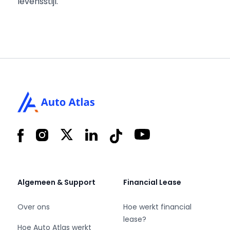
levensstijl.
Footer
Facebook
Instagram
X
LinkedIn
Tiktok
YouTube
Algemeen & Support
Financial Lease
Over ons
Hoe werkt financial
lease?
Hoe Auto Atlas werkt