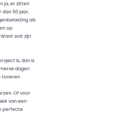
 ja, er zitten
 dan 50 jaar,
genbelasting als
 en op
 Want wat zijn
ject is, dan is
zomerse dagen
s toveren
rzen. Of voor
iek van een
de perfecte