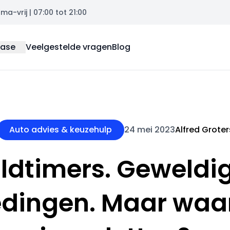
a-vrij | 07:00 tot 21:00
ease
Veelgestelde vragen
Blog
Auto advies & keuzehulp
24 mei 2023
Alfred Groter
ldtimers. Geweldi
dingen. Maar waa