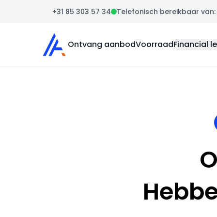
+31 85 303 57 34
Telefonisch bereikbaar van: m
Auto Atlas
Ontvang aanbod
Voorraad
Financial l
O
Hebbe