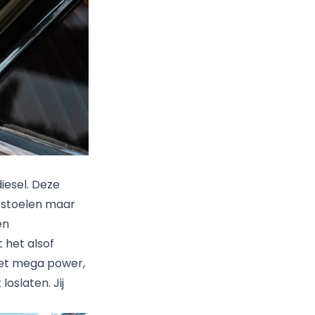
diesel. Deze
 stoelen maar
en
 het alsof
met mega power,
oslaten. Jij