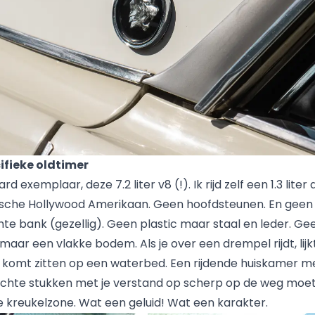
ifieke oldtimer
d exemplaar, deze 7.2 liter v8 (!). Ik rijd zelf een 1.3 liter 
pische Hollywood Amerikaan. Geen hoofdsteunen. En geen
hte bank (gezellig). Geen plastic maar staal en leder. Ge
ar een vlakke bodem. Als je over een drempel rijdt, lijkt
 komt zitten op een waterbed. Een rijdende huiskamer 
rechte stukken met je verstand op scherp op de weg moet l
e kreukelzone. Wat een geluid! Wat een karakter.