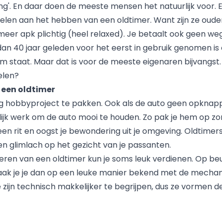
ring'. En daar doen de meeste mensen het natuurlijk voor. En
delen aan het hebben van een oldtimer. Want zijn ze ouder
 meer apk plichtig (heel relaxed). Je betaalt ook geen we
dan 40 jaar geleden voor het eerst in gebruik genomen is
am staat. Maar dat is voor de meeste eigenaren bijvangst.
elen?
 een oldtimer
g hobbyproject te pakken. Ook als de auto geen opknappro
lijk werk om de auto mooi te houden. Zo pak je hem op 
een rit en oogst je bewondering uit je omgeving. Oldtimer
en glimlach op het gezicht van je passanten.
eren van een oldtimer kun je soms leuk verdienen. Op beu
aak je je dan op een leuke manier bekend met de mechan
 zijn technisch makkelijker te begrijpen, dus ze vormen 