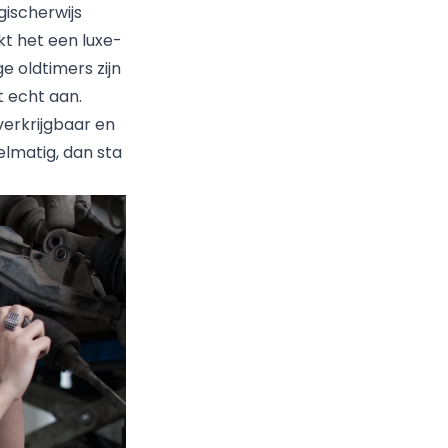
gischerwijs
t het een luxe-
e oldtimers zijn
t echt aan.
 verkrijgbaar en
elmatig, dan sta