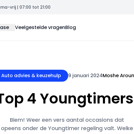
a-vrij | 07:00 tot 21:00
ease
Veelgestelde vragen
Blog
Auto advies & keuzehulp
9 januari 2024
Moshe Arou
Top 4 Youngtimers
Biem! Weer een vers aantal occasions dat
opeens onder de Youngtimer regeling valt. Welke