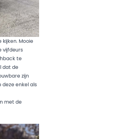
 kijken. Mooie
 vijfdeurs
tchback te
l dat de
ouwbare zijn
 deze enkel als
en met de