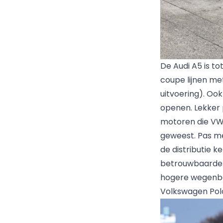
De Audi A5 is t
coupe lijnen me
uitvoering). Ook
openen. Lekker p
motoren die VW 
geweest. Pas me
de distributie k
betrouwbaarder 
hogere wegenbe
Volkswagen Pol