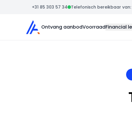
+31 85 303 57 34
Telefonisch bereikbaar van: m
Auto Atlas
Ontvang aanbod
Voorraad
Financial l