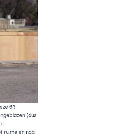
deze 6R
ongeblazen (dus
bo
ef ruime en nog