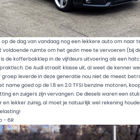
ot op de dag van vandaag nog een lekkere auto om naar te
t voldoende ruimte om het gezin mee te vervoeren (bij de
 is de kofferbakklep in de vijfdeurs uitvoering als een ha
raktisch. De Audi straalt klasse uit, al weet de kenner we
groep leverde in deze generatie nou niet de meest betr
t name goed op de 1.8 en 2.0 TFSI benzine motoren, koop
etting en zuigers zijn vervangen. De diesels waren een stuk
en lekker zuinig, al moet je natuurlijk wel rekening houd
lasting!
o - 6R