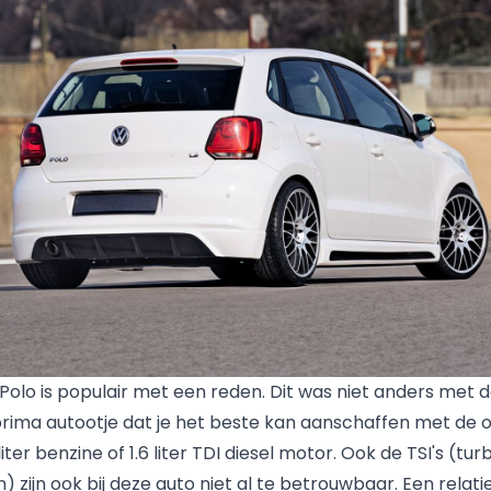
olo is populair met een reden. Dit was niet anders met 
prima autootje dat je het beste kan aanschaffen met de 
iter benzine of 1.6 liter TDI diesel motor. Ook de TSI's (tur
zijn ook bij deze auto niet al te betrouwbaar. Een relati