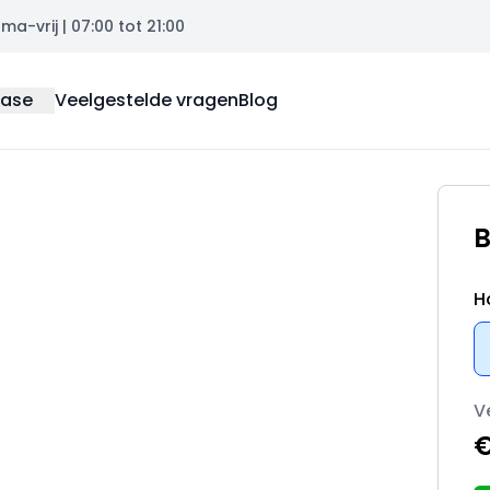
a-vrij | 07:00 tot 21:00
ease
Veelgestelde vragen
Blog
B
H
V
€