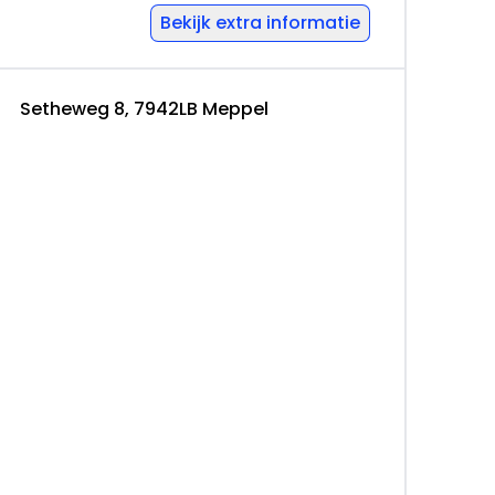
Bekijk extra informatie
Setheweg 8, 7942LB Meppel
ijs):
BovagMediaFiles/Downloads/Garantie%20en%
den-Auto-1-2-2018.pdf
 deelnemer garandeert dat het betreffende
t een correct uitgevoerde BOVAG
 op het moment dat het deelnemerscontract
istributieriem minimaal 10.000 km
nimaal 2,5 mm profiel (indien afgeleverd op
 Minimaal 6 maanden apk • Minimaal 6
t het eerst komt is bepalend).
:
rschap/viabovag-