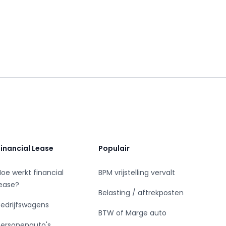
Financial Lease
Populair
Hoe werkt financial
BPM vrijstelling vervalt
lease?
Belasting / aftrekposten
Bedrijfswagens
BTW of Marge auto
Personenauto's