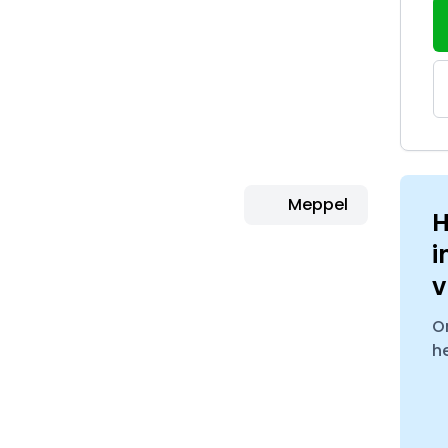
Meppel
H
i
v
O
h