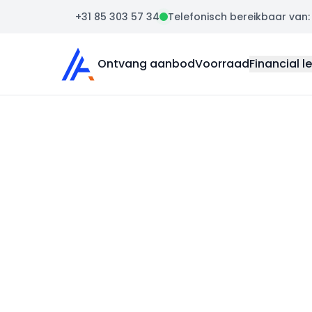
+31 85 303 57 34
Telefonisch bereikbaar van: m
Auto Atlas
Ontvang aanbod
Voorraad
Financial l