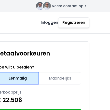
Neem contact op >
Contact
Inloggen
Registreren
etaalvoorkeuren
oe wilt u betalen?
Eenmalig
Maandelijks
erkoopprijs
 22.506