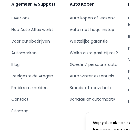
Algemeen & Support
Auto Kopen
eer 1 uur en 15 min.
Over ons
Auto kopen of leasen?
Hoe Auto Atlas werkt
Auto met hoge instap
Voor autobedrijven
Wettelijke garantie
Automerken
Welke auto past bij mij?
Blog
Goede 7 persoons auto
Veelgestelde vragen
Auto winter essentials
Probleem melden
Brandstof keuzehulp
Contact
Schakel of automaat?
Sitemap
Wij gebruiken c
leveren, voor a