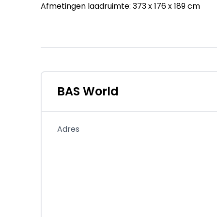
Afmetingen laadruimte: 373 x 176 x 189 cm
Financiële informatie
BTW/marge: BTW verrekenbaar voor ondern
Identificatie
Referentienummer: 70325237
BAS World
= Bedrijfsinformatie =
Bezoek de BAS World Store in Veghel, Nederla
Adres
meer dan 1000 bedrijfswagens op voorraad. D
werkplaats waarbij we de volgende services b
• BPM-vrij: De grootste voorraad bedrijfswag
• Lease: Aantrekkelijke lease via onze eigen l
• Werkplaats: Betimmering, onderhoud, imperia
bestickering, spuitwerk
• Transportmogelijkheden: Snel en efficiënt t