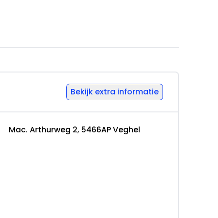
emers
Bekijk extra informatie
nd. De grootste fysieke winkel van Europa met
Mac. Arthurweg 2, 5466AP Veghel
aarnaast hebben we bij BAS World onze eigen
ieden voor bedrijfswagens:
ens zonder BPM van Nederland!
easemaatschappij.
al/trekhaak/sidebars, verlichting,
ransport binnen Nederland en Europa.