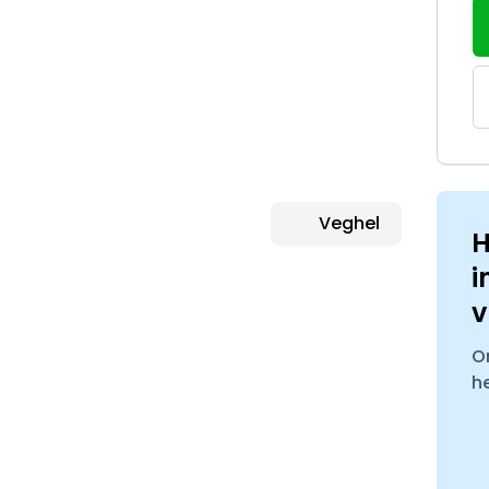
Veghel
H
i
v
O
h