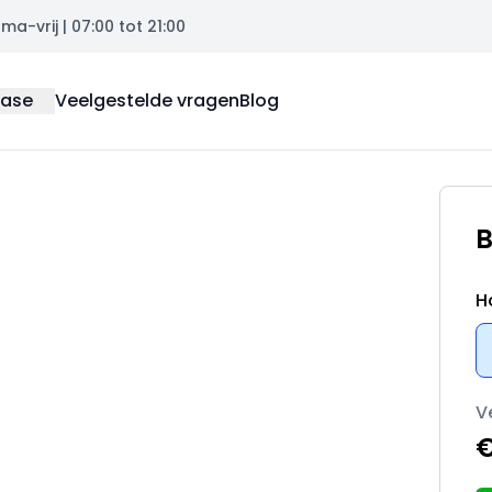
a-vrij | 07:00 tot 21:00
ease
Veelgestelde vragen
Blog
B
H
V
€