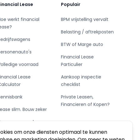
Financial Lease
Populair
Hoe werkt financial
BPM vrijstelling vervalt
lease?
Belasting / aftrekposten
Bedrijfswagens
BTW of Marge auto
Personenauto's
Financial Lease
Volledige voorraad
Particulier
Financial Lease
Aankoop inspectie
Calculator
checklist
Kennisbank
Private Leasen,
Financieren of Kopen?
Lease slim. Bouw zeker
De vormen van lease
ookies om onze diensten optimaal te kunnen
nalyse en marketing doeleinden. Om meer te weten