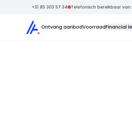
+31 85 303 57 34
Telefonisch bereikbaar van: m
Auto Atlas
Ontvang aanbod
Voorraad
Financial l