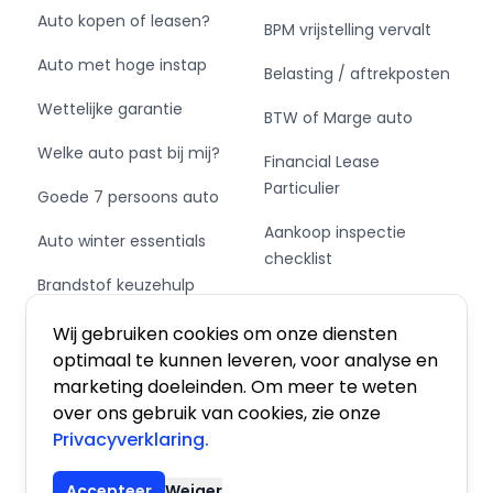
Auto kopen of leasen?
BPM vrijstelling vervalt
Auto met hoge instap
Belasting / aftrekposten
Wettelijke garantie
BTW of Marge auto
Welke auto past bij mij?
Financial Lease
Particulier
Goede 7 persoons auto
Aankoop inspectie
Auto winter essentials
checklist
Brandstof keuzehulp
Private Leasen,
Schakel of automaat?
Financieren of Kopen?
Wij gebruiken cookies om onze diensten
optimaal te kunnen leveren, voor analyse en
marketing doeleinden. Om meer te weten
over ons gebruik van cookies, zie onze
Privacyverklaring.
Algemene voorwaarden
|
Privacy
|
Cookies
Accepteer
Weiger