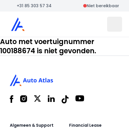
+31 85 303 57 34
Niet bereikbaar
Auto Atlas
Open 
Auto met voertuignummer
100188674 is niet gevonden.
Footer
Facebook
Instagram
X
LinkedIn
Tiktok
YouTube
Algemeen & Support
Financial Lease