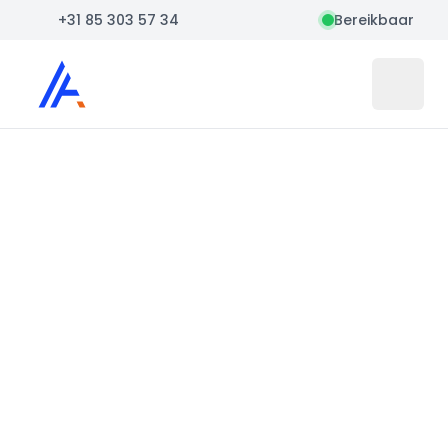
+31 85 303 57 34
Bereikbaar
Auto Atlas
Open 