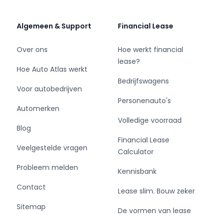
Waarom deze C1 zo voordelig is:
💸 Extreem laag brandstofverbruik
Algemeen & Support
Financial Lease
Dankzij de efficiënte 1.0 VTi motor rijd je
verrassend zuinig. Ideaal voor dagelijks woon-
Over ons
Hoe werkt financial
werkverkeer of stadsritten.
lease?
Hoe Auto Atlas werkt
Bedrijfswagens
💸 Lage wegenbelasting
Voor autobedrijven
Door het lichte gewicht van de C1 betaal je een
Personenauto's
van de laagste tarieven in zijn klasse.
Automerken
Volledige voorraad
Blog
💸 Betaalbare verzekering
Financial Lease
Compacte auto = lagere premie. Zeker ook
Veelgestelde vragen
Calculator
interessant voor jonge bestuurders.
Probleem melden
Kennisbank
💸 Onderhoudsvriendelijk
Contact
De C1 staat bekend om zijn betrouwbaarheid en
Lease slim. Bouw zeker
lage onderhoudskosten. Minder verrassingen,
Sitemap
De vormen van lease
meer zekerheid.