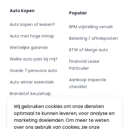
💸 Sterke restwaarde
Auto Kopen
Populair
Citroën C1’s blijven populair, wat betekent dat je
investering zijn waarde goed behoudt.
Auto kopen of leasen?
BPM vrijstelling vervalt
Auto met hoge instap
Belasting / aftrekposten
Wettelijke garantie
BTW of Marge auto
Maak snel een afspraak voor een uitgebreide
kennismaking en proefrit!
Welke auto past bij mij?
Financial Lease
Particulier
Goede 7 persoons auto
Voor een heldere ALL-IN-PRIJS moet je bij
DamstéAuto zijn! Onze auto's boven de € 4.500
Aankoop inspectie
Auto winter essentials
worden afgeleverd inclusief:
checklist
1. Onderhoudsbeurt volgens fabrieksschema*.
Brandstof keuzehulp
Private Leasen,
2. BOVAG garantie van 12 maanden.
Schakel of automaat?
Financieren of Kopen?
3. Kwaliteitscontrole op 40 punten.
Wij gebruiken cookies om onze diensten
4. Minimaal 1 jaar geldige APK.
optimaal te kunnen leveren, voor analyse en
5. Gecontroleerde kilometerstand.
marketing doeleinden. Om meer te weten
6. BOVAG omruilgarantie.
over ons gebruik van cookies, zie onze