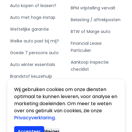
Auto kopen of leasen?
BPM vrijstelling vervalt
Auto met hoge instap
Belasting / aftrekposten
Wettelijke garantie
BTW of Marge auto
Welke auto past bij mij?
Financial Lease
Particulier
Goede 7 persoons auto
Aankoop inspectie
Auto winter essentials
checklist
Brandstof keuzehulp
Private Leasen,
Schakel of automaat?
Financieren of Kopen?
Wij gebruiken cookies om onze diensten
optimaal te kunnen leveren, voor analyse en
marketing doeleinden. Om meer te weten
over ons gebruik van cookies, zie onze
Privacyverklaring.
Algemene voorwaarden
|
Privacy
|
Cookies
Accepteer
Weiger