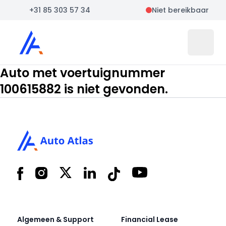
+31 85 303 57 34
Niet bereikbaar
Auto Atlas
Open 
Auto met voertuignummer
100615882 is niet gevonden.
Footer
Facebook
Instagram
X
LinkedIn
Tiktok
YouTube
Algemeen & Support
Financial Lease