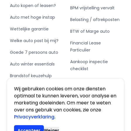
Auto kopen of leasen?
BPM vrijstelling vervalt
Auto met hoge instap
Belasting / aftrekposten
Wettelijke garantie
BTW of Marge auto
Welke auto past bij mij?
Financial Lease
Particulier
Goede 7 persoons auto
Aankoop inspectie
Auto winter essentials
checklist
Brandstof keuzehulp
Private Leasen,
Schakel of automaat?
Financieren of Kopen?
Wij gebruiken cookies om onze diensten
optimaal te kunnen leveren, voor analyse en
marketing doeleinden. Om meer te weten
over ons gebruik van cookies, zie onze
Privacyverklaring.
Algemene voorwaarden
|
Privacy
|
Cookies
Accepteer
Weiger