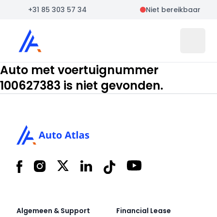
+31 85 303 57 34
Niet bereikbaar
Auto Atlas
Open 
Auto met voertuignummer
100627383 is niet gevonden.
Footer
Facebook
Instagram
X
LinkedIn
Tiktok
YouTube
Algemeen & Support
Financial Lease