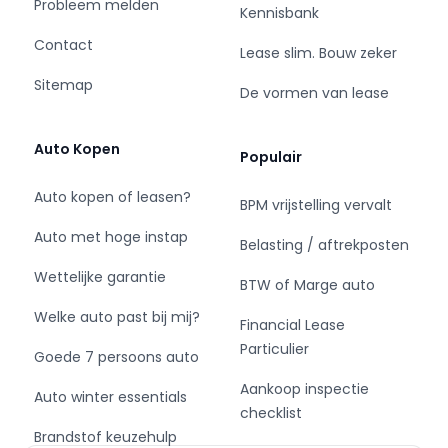
Probleem melden
Is jouw interesse gewekt? Heb je vragen over
Kennisbank
deze auto óf wil je meer algemene informatie,
Contact
Lease slim. Bouw zeker
neem dan vrijblijvend contact op. Wij
informeren je graag persoonlijk bij een bezoek
Sitemap
De vormen van lease
aan onze vestiging in Kerkrade. Tijdens
openingstijden kun je auto’s geheel vrijblijvend
Auto Kopen
bezichtigen en/of proefrijden.
Populair
Auto kopen of leasen?
Een proefrit is altijd mogelijk, ook zonder
BPM vrijstelling vervalt
afspraak.
Auto met hoge instap
Belasting / aftrekposten
= Bedrijfsinformatie =
Wettelijke garantie
BTW of Marge auto
Welke auto past bij mij?
***Bedrijfsvakantie***
Financial Lease
Particulier
Goede 7 persoons auto
Van 2 augustus tot en met 23 augustus zijn wij
Aankoop inspectie
gesloten vanwege onze bedrijfsvakantie. Vanaf
Auto winter essentials
checklist
24 augustus zijn we weer bereikbaar volgens de
Brandstof keuzehulp
gebruikelijke openingstijden. Je kunt vanaf 24