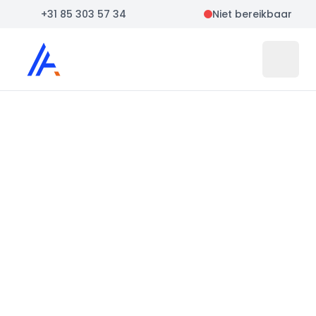
+31 85 303 57 34
Niet bereikbaar
Auto Atlas
Open 