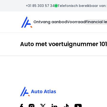
+31 85 303 57 34
Telefonisch bereikbaar van: m
Auto Atlas
Ontvang aanbod
Voorraad
Financial l
Auto met voertuignummer 1010
Footer
Facebook
Instagram
X
LinkedIn
Tiktok
YouTube