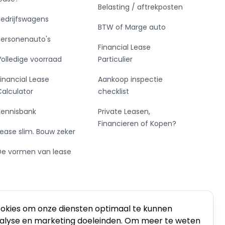
Belasting / aftrekposten
Bedrijfswagens
BTW of Marge auto
Personenauto's
Financial Lease
Volledige voorraad
Particulier
Financial Lease
Aankoop inspectie
Calculator
checklist
Kennisbank
Private Leasen,
Financieren of Kopen?
Lease slim. Bouw zeker
De vormen van lease
ookies om onze diensten optimaal te kunnen
nalyse en marketing doeleinden. Om meer te weten