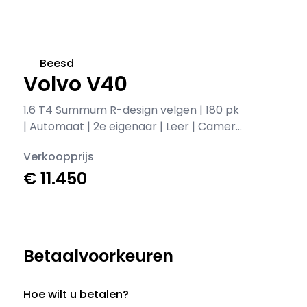
Beesd
Volvo V40
1.6 T4 Summum R-design velgen | 180 pk
| Automaat | 2e eigenaar | Leer | Camera
| Xenon | PDC | Navi | Sportstuur | Cruise
Verkoopprijs
control | Climate control | 17 inch
€ 11.450
Betaalvoorkeuren
Hoe wilt u betalen?