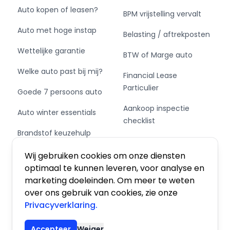
reconditioneren van het interieur & exterieur)
Auto kopen of leasen?
BPM vrijstelling vervalt
Auto met hoge instap
Wilt u meer informatie over de desbetreffende
Belasting / aftrekposten
auto of graag een afspraak maken neem
Wettelijke garantie
BTW of Marge auto
gerust contact op met Van Wees Automotive.
(wij werken graag op afspraak om zo voldoende
Welke auto past bij mij?
Financial Lease
tijd voor u te kunnen nemen)
Particulier
Goede 7 persoons auto
Met vriendelijke groet,
Aankoop inspectie
Auto winter essentials
Team van Wees
checklist
Brandstof keuzehulp
Private Leasen,
➡️ www.vanweesautomotive.nl
Schakel of automaat?
Financieren of Kopen?
Wij gebruiken cookies om onze diensten
Opties en accessoires:
optimaal te kunnen leveren, voor analyse en
Comfort
marketing doeleinden. Om meer te weten
over ons gebruik van cookies, zie onze
- Boordcomputer
Privacyverklaring.
Algemene voorwaarden
|
Privacy
|
Cookies
- Cruise control
- Regensensor
Accepteer
Weiger