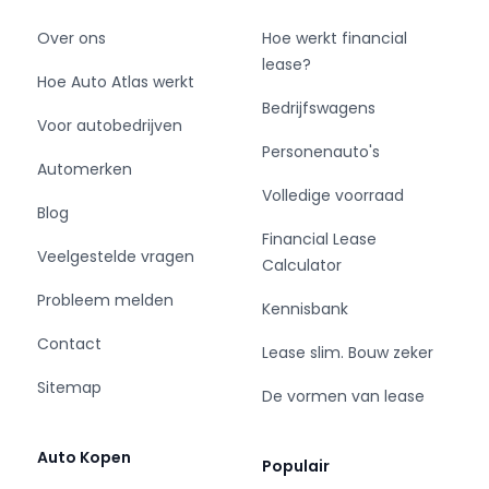
gekoppeld met een automatische transmissie.
Daarbij komend gaat het om een originele
Over ons
Hoe werkt financial
Volvo afkomstig van de 3e eigenaar met
lease?
Hoe Auto Atlas werkt
documentatie : zoals handleidingen,
Bedrijfswagens
onderhoudshistorie (Volvo Dealer & Volvo
Voor autobedrijven
specialist) en beide sleutels.
Personenauto's
Automerken
✅ Origineel
Volledige voorraad
Blog
✅ 3e eigenaar
Financial Lease
✅ Direct leverbaar
Veelgestelde vragen
Calculator
Benieuwd naar deze auto? 🚘
Probleem melden
Kennisbank
Contact
📞 Bel ✉️ Mail 📱 app 🏠 Of kom langs in Beesd!
Lease slim. Bouw zeker
Sitemap
De vormen van lease
🛠️ Wij bieden de mogelijkheid voor een
Servicepakket. De kosten hiervoor zijn € 795,-
(nieuwe APK + onderhoudsbeurt, 3 maanden
Auto Kopen
Populair
garantie, tenaamstelling, en het