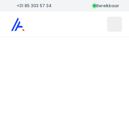
+31 85 303 57 34
Bereikbaar
Auto Atlas
Open 