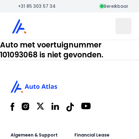
+31 85 303 57 34
Bereikbaar
Auto Atlas
Open 
Auto met voertuignummer
101093068 is niet gevonden.
Footer
Facebook
Instagram
X
LinkedIn
Tiktok
YouTube
Algemeen & Support
Financial Lease