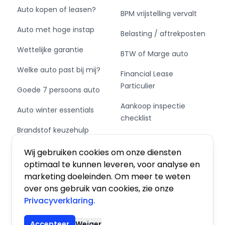
Auto kopen of leasen?
BPM vrijstelling vervalt
Auto met hoge instap
Belasting / aftrekposten
Wettelijke garantie
BTW of Marge auto
Welke auto past bij mij?
Financial Lease
Particulier
Goede 7 persoons auto
Aankoop inspectie
Auto winter essentials
checklist
Brandstof keuzehulp
Private Leasen,
Schakel of automaat?
Financieren of Kopen?
Wij gebruiken cookies om onze diensten
optimaal te kunnen leveren, voor analyse en
marketing doeleinden. Om meer te weten
over ons gebruik van cookies, zie onze
Privacyverklaring.
Algemene voorwaarden
|
Privacy
|
Cookies
Accepteer
Weiger