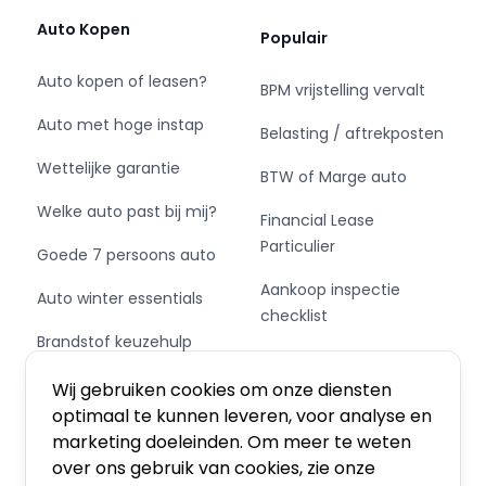
luxe sportieve zitplaatsen met hoogwaardige
Auto Kopen
Populair
afwerking
✅ Verwarmde sportstoelen voor – optimaal
Auto kopen of leasen?
BPM vrijstelling vervalt
comfort tijdens koude dagen
✅ Adaptieve driekamer-luchtvering –
Auto met hoge instap
Belasting / aftrekposten
uitzonderlijk comfort én dynamiek
Wettelijke garantie
✅ Vierwielbesturing – extra wendbaarheid en
BTW of Marge auto
stabiliteit
Welke auto past bij mij?
Financial Lease
✅ Geluidsisolerend akoestisch glas – minimale
Particulier
wind- en bandengeluiden
Goede 7 persoons auto
✅ Elektrisch glazen panorama dak – extra licht
Aankoop inspectie
Auto winter essentials
en ruimtelijk gevoel
checklist
✅ Automatische climate control met separate
Brandstof keuzehulp
regeling achter – individueel comfort
Private Leasen,
✅ Interieurvoorverwarming – comfortabele
Schakel of automaat?
Financieren of Kopen?
Wij gebruiken cookies om onze diensten
cabine vóór vertrek
optimaal te kunnen leveren, voor analyse en
✅ Keyless Entry & Keyless Start – extra
marketing doeleinden. Om meer te weten
gebruiksgemak
over ons gebruik van cookies, zie onze
✅ Zwarte hemelbekleding – sportieve