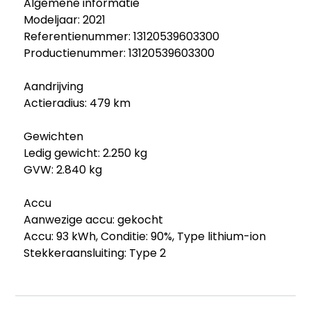
Algemene informatie
Modeljaar: 2021
Referentienummer: 13120539603300
Productienummer: 13120539603300
Aandrijving
Actieradius: 479 km
Gewichten
Ledig gewicht: 2.250 kg
GVW: 2.840 kg
Accu
Aanwezige accu: gekocht
Accu: 93 kWh, Conditie: 90%, Type lithium-ion
Stekkeraansluiting: Type 2
Aantal fasen acculader: 3
Accu laadvermogen: 11 kW
Accu snelladen: Combined Charging System,