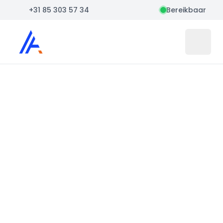
+31 85 303 57 34
Bereikbaar
Auto Atlas
Open 