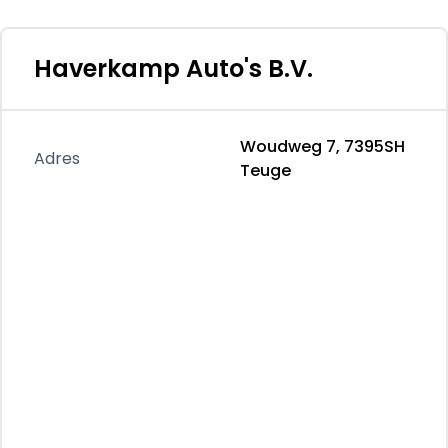
270 kW, 906 km actieradius per uur, compleet
vol in 16 minuten
Haverkamp Auto's B.V.
Verbruik
Gemiddeld elektriciteitsverbruik: 20,3
kWh/100km
Woudweg 7, 7395SH
Adres
Teuge
Historie
Onderhouden volgens voorschriften: ja
Aantal eigenaren: 2
Staat
Algemene staat: goed
Schade: schadevrij
Aantal sleutels: 2
Financiële informatie
BTW/marge: BTW verrekenbaar voor
ondernemers