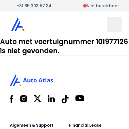
+31 85 303 57 34
Niet bereikbaar
Auto Atlas
Open 
Auto met voertuignummer 101977126
is niet gevonden.
Footer
Facebook
Instagram
X
LinkedIn
Tiktok
YouTube
Algemeen & Support
Financial Lease