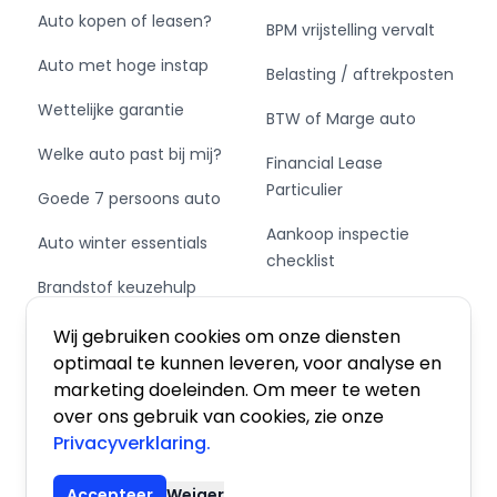
Auto kopen of leasen?
BPM vrijstelling vervalt
Auto met hoge instap
Belasting / aftrekposten
Wettelijke garantie
BTW of Marge auto
Welke auto past bij mij?
Financial Lease
Particulier
Goede 7 persoons auto
Aankoop inspectie
Auto winter essentials
checklist
Brandstof keuzehulp
Private Leasen,
Schakel of automaat?
Financieren of Kopen?
Wij gebruiken cookies om onze diensten
optimaal te kunnen leveren, voor analyse en
marketing doeleinden. Om meer te weten
over ons gebruik van cookies, zie onze
Privacyverklaring.
Algemene voorwaarden
|
Privacy
|
Cookies
Accepteer
Weiger