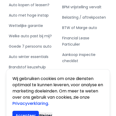
Auto kopen of leasen?
BPM vrijstelling vervalt
Auto met hoge instap
Belasting / aftrekposten
Wettelijke garantie
BTW of Marge auto
Welke auto past bij mij?
Financial Lease
Particulier
Goede 7 persoons auto
Aankoop inspectie
Auto winter essentials
checklist
Brandstof keuzehulp
Private Leasen,
Schakel of automaat?
Financieren of Kopen?
Wij gebruiken cookies om onze diensten
optimaal te kunnen leveren, voor analyse en
marketing doeleinden. Om meer te weten
over ons gebruik van cookies, zie onze
Privacyverklaring.
Algemene voorwaarden
|
Privacy
|
Cookies
Accepteer
Weiger