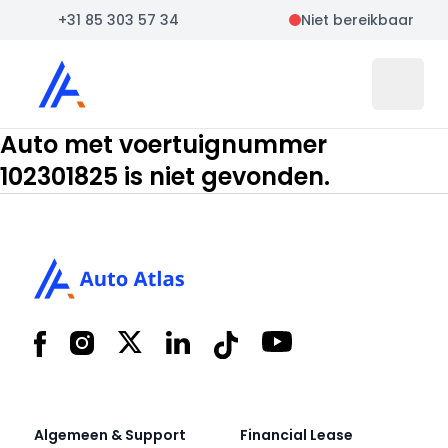
+31 85 303 57 34
Niet bereikbaar
Auto Atlas
Open 
Auto met voertuignummer
102301825 is niet gevonden.
Footer
Facebook
Instagram
X
LinkedIn
Tiktok
YouTube
Algemeen & Support
Financial Lease