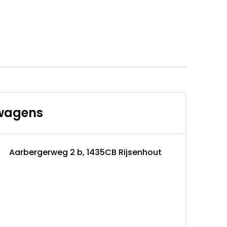
swagens
Aarbergerweg 2 b, 1435CB Rijsenhout
usief BTW