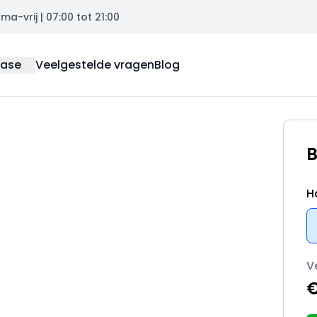
a-vrij | 07:00 tot 21:00
ease
Veelgestelde vragen
Blog
B
H
V
€