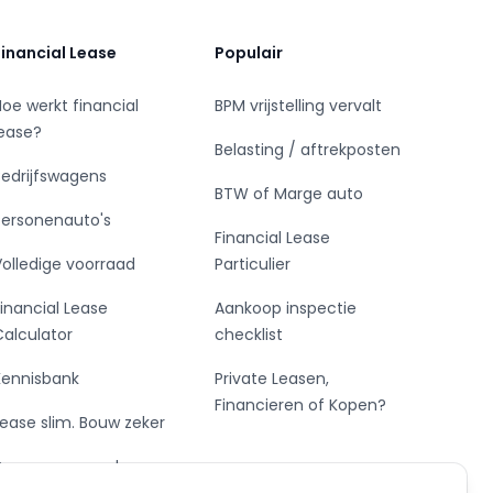
Financial Lease
Populair
Hoe werkt financial
BPM vrijstelling vervalt
lease?
Belasting / aftrekposten
Bedrijfswagens
BTW of Marge auto
Personenauto's
Financial Lease
Volledige voorraad
Particulier
Financial Lease
Aankoop inspectie
Calculator
checklist
Kennisbank
Private Leasen,
Financieren of Kopen?
Lease slim. Bouw zeker
De vormen van lease