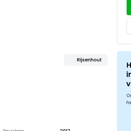
Rijsenhout
H
i
v
O
h