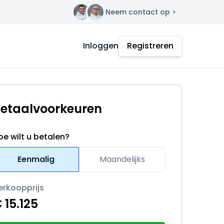
Neem contact op >
Contact
Inloggen
Registreren
etaalvoorkeuren
oe wilt u betalen?
Eenmalig
Maandelijks
erkoopprijs
 15.125