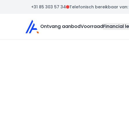
+31 85 303 57 34
Telefonisch bereikbaar van: m
Auto Atlas
Ontvang aanbod
Voorraad
Financial l