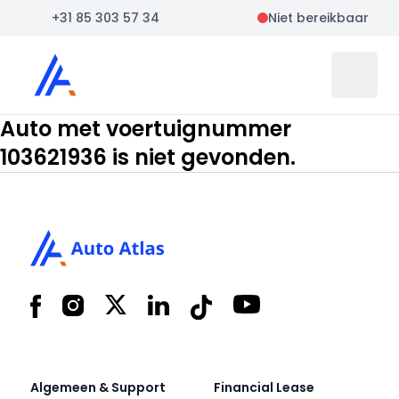
+31 85 303 57 34
Niet bereikbaar
Auto Atlas
Open 
Auto met voertuignummer
103621936 is niet gevonden.
Footer
Facebook
Instagram
X
LinkedIn
Tiktok
YouTube
Algemeen & Support
Financial Lease