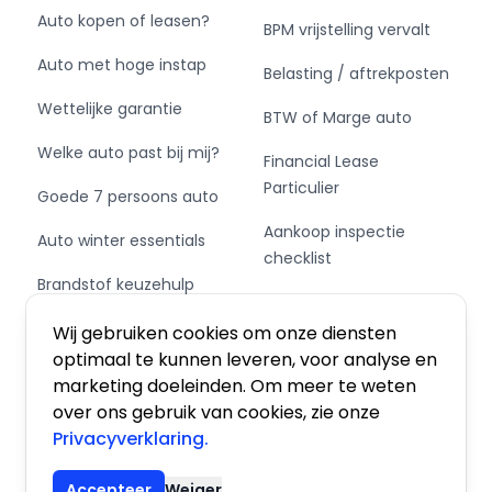
Auto kopen of leasen?
BPM vrijstelling vervalt
Auto met hoge instap
Belasting / aftrekposten
Wettelijke garantie
BTW of Marge auto
Welke auto past bij mij?
Financial Lease
Particulier
Goede 7 persoons auto
Aankoop inspectie
Auto winter essentials
checklist
Brandstof keuzehulp
Private Leasen,
Schakel of automaat?
Financieren of Kopen?
Wij gebruiken cookies om onze diensten
optimaal te kunnen leveren, voor analyse en
marketing doeleinden. Om meer te weten
over ons gebruik van cookies, zie onze
Privacyverklaring.
Algemene voorwaarden
|
Privacy
|
Cookies
Accepteer
Weiger