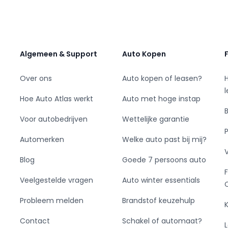
 netwerk in binnen en buitenland waardoor
an kunnen bieden. Kijk voor een actueel aanbod
 bel voor meer informatie 013-4444333. Op
ZONDER aanbetaling is geen reservering
rste die wel betaald. EXPORT INSIDE EU ONLY
Algemeen & Support
Auto Kopen
YS WITHOUT PAPERS AND PAY CAUTION
Over ons
Auto kopen of leasen?
e zorgvuldigheid zijn samengesteld is KOOLEN
 directe of indirecte schade die zou kunnen
Hoe Auto Atlas werkt
Auto met hoge instap
 informatie. Alle informatie is onder
Voor autobedrijven
Wettelijke garantie
ammeerfouten.
Automerken
Welke auto past bij mij?
Blog
Goede 7 persoons auto
Veelgestelde vragen
Auto winter essentials
Probleem melden
Brandstof keuzehulp
Contact
Schakel of automaat?