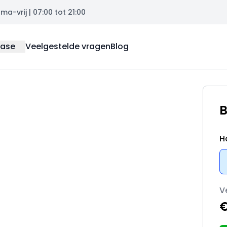
a-vrij | 07:00 tot 21:00
ease
Veelgestelde vragen
Blog
B
H
V
€