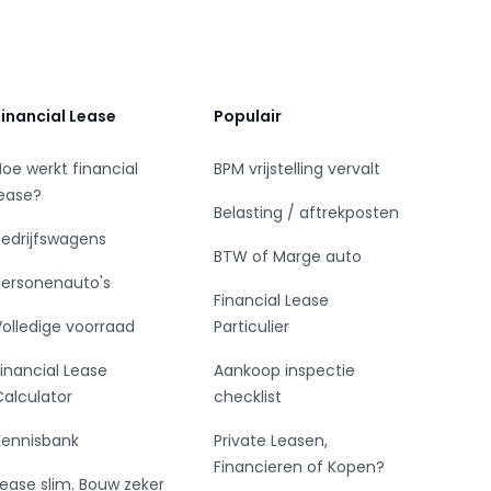
Financial Lease
Populair
Hoe werkt financial
BPM vrijstelling vervalt
lease?
Belasting / aftrekposten
Bedrijfswagens
BTW of Marge auto
Personenauto's
Financial Lease
Volledige voorraad
Particulier
Financial Lease
Aankoop inspectie
Calculator
checklist
Kennisbank
Private Leasen,
Financieren of Kopen?
Lease slim. Bouw zeker