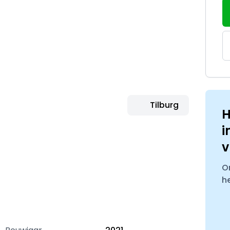
Tilburg
H
i
v
O
h