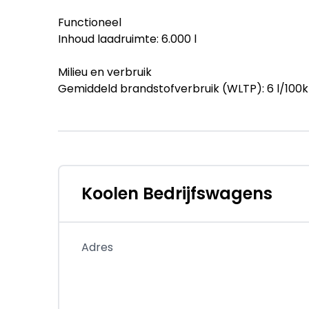
Functioneel
Inhoud laadruimte: 6.000 l
Milieu en verbruik
Gemiddeld brandstofverbruik (WLTP): 6 l/100km
CO₂-uitstoot (WLTP): 186 g/km
Historie
Aantal eigenaren: 1
Staat
Koolen Bedrijfswagens
Technische staat: goed
Optische staat: goed
Staat interieur: goed
Adres
Financiële informatie
BTW/marge: BTW verrekenbaar voor ondern