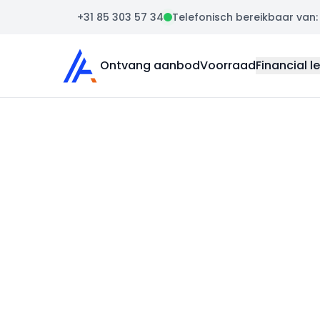
+31 85 303 57 34
Telefonisch bereikbaar van: m
Auto Atlas
Ontvang aanbod
Voorraad
Financial l