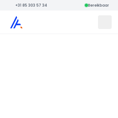
+31 85 303 57 34
Bereikbaar
Auto Atlas
Open 