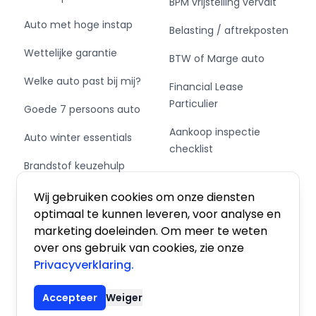
BPM vrijstelling vervalt
Poetsen
Auto met hoge instap
Tenaamstelling kenteken
Belasting / aftrekposten
Wettelijke garantie
BTW of Marge auto
Pakket B €895
Nieuwe APK indien auto ouder is dan 3 jaar
Welke auto past bij mij?
Financial Lease
Grote beurt (alle filters + olie)
Particulier
Goede 7 persoons auto
Poetsen
Tenaamstelling kentek
Aankoop inspectie
Auto winter essentials
checklist
Kijk voor meer occasions op www.lenferink.nl
Brandstof keuzehulp
Private Leasen,
Schakel of automaat?
Financieren of Kopen?
Alle getoonde verkoopprijzen zijn
Wij gebruiken cookies om onze diensten
meeneemprijzen inclusief lopende APK.
optimaal te kunnen leveren, voor analyse en
marketing doeleinden. Om meer te weten
Optioneel bieden wij u diverse afleverpakketten.
over ons gebruik van cookies, zie onze
Privacyverklaring.
Algemene voorwaarden
|
Privacy
|
Cookies
Hoewel alle gegevens met de grootst mogelijke
zorgvuldigheid zijn samengesteld is Lenferink
Accepteer
Weiger
Auto's BV niet aansprakelijk voor enige directe
© 2026 De Auto Atlas, Inc. Alle rechten voorbehouden.