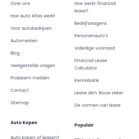
eerstvolgende BTW-aangifte. En tevens een
Over ons
Hoe werkt financial
aanbetaling / inruil van 20% van de aankoopprijs
lease?
Hoe Auto Atlas werkt
en een slottermijn van 10% en 72 maanden
Bedrijfswagens
looptijd.
Voor autobedrijven
Personenauto's
Voor meer informatie over deze bedrijfsauto
Automerken
kunt u contact opnemen met:
Volledige voorraad
Blog
Peter Knobben +31625016621 of Jeroen
Financial Lease
Hondebrink +31611958595
Veelgestelde vragen
Calculator
www.lenferink.nl
pknobben@lenferink.nl
Probleem melden
Kennisbank
jhondebrink@lenferink.nl
Contact
Al onze prijzen zijn exclusief BTW en BPM tenzij
Lease slim. Bouw zeker
anders aangegeven.
Sitemap
De vormen van lease
De genoemde prijs is een meeneemprijs.
Pakket A €695
Auto Kopen
Populair
Nieuwe APK indien auto ouder is dan 3 jaar
Kleine beurt
Auto kopen of leasen?