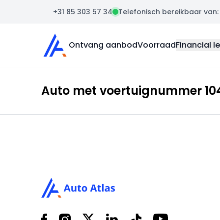
+31 85 303 57 34
Telefonisch bereikbaar van: m
Auto Atlas
Ontvang aanbod
Voorraad
Financial l
Auto met voertuignummer 104
Footer
Facebook
Instagram
X
LinkedIn
Tiktok
YouTube