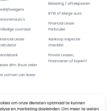
Belasting / aftrekposten
Bedrijfswagens
BTW of Marge auto
Personenauto's
Financial Lease
Volledige voorraad
Particulier
Financial Lease
Aankoop inspectie
Calculator
checklist
Kennisbank
Private Leasen,
Financieren of Kopen?
Lease slim. Bouw zeker
De vormen van lease
ookies om onze diensten optimaal te kunnen
nalyse en marketing doeleinden. Om meer te weten