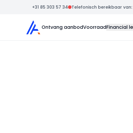
+31 85 303 57 34
Telefonisch bereikbaar van: m
Auto Atlas
Ontvang aanbod
Voorraad
Financial l