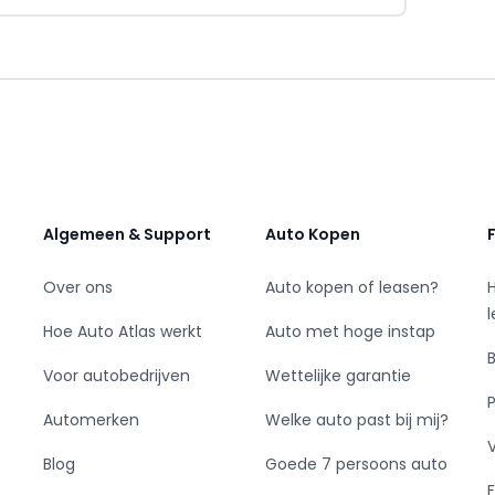
 de kilometerstand en enkele foto's van binnen
p (06-15427201 ), dan kunnen wij u een
n financieringen. Wij vergelijken bij tal van
delijk of financieren mogelijk is voor u
01)
Algemeen & Support
Auto Kopen
erkdealer - BOVAG - DEKRA
Over ons
Auto kopen of leasen?
de informatie in deze advertentie zo accuraat
echter uitdrukkelijk geen rechten worden
Hoe Auto Atlas werkt
Auto met hoge instap
dvertentie. Vertrouw daarom niet alleen op
Voor autobedrijven
Wettelijke garantie
koop de zaken die uw beslissing zouden kunnen
Automerken
Welke auto past bij mij?
Blog
Goede 7 persoons auto