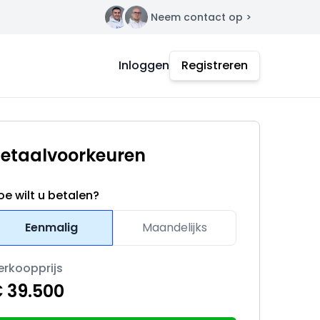
Neem contact op >
Contact
Inloggen
Registreren
etaalvoorkeuren
oe wilt u betalen?
Eenmalig
Maandelijks
erkoopprijs
 39.500