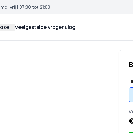
a-vrij | 07:00 tot 21:00
ease
Veelgestelde vragen
Blog
B
H
V
€