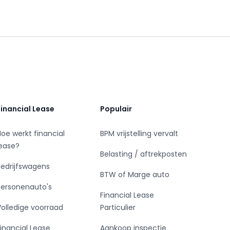
Financial Lease
Populair
Hoe werkt financial
BPM vrijstelling vervalt
lease?
Belasting / aftrekposten
Bedrijfswagens
BTW of Marge auto
Personenauto's
Financial Lease
Volledige voorraad
Particulier
Financial Lease
Aankoop inspectie