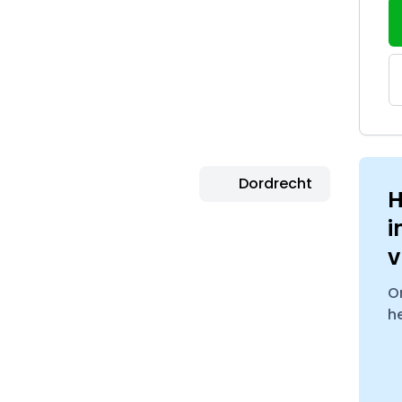
Dordrecht
H
i
v
O
h