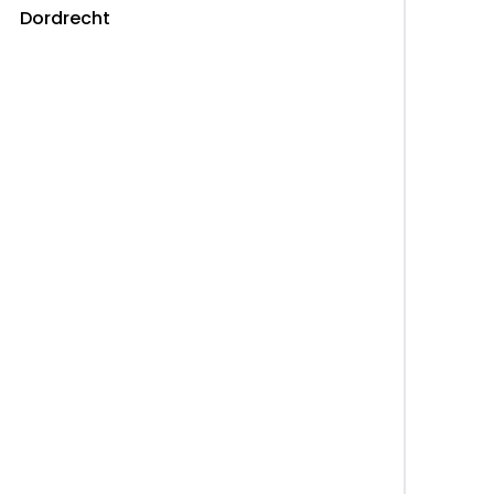
Dordrecht
emers
et PLUS: - 12 Maanden garantie -
aar maken
2 Maanden garantie, APK (indien nodig),
teleurstellingen te voorkomen.
van jong gebruikte Nederlandse personenauto's.