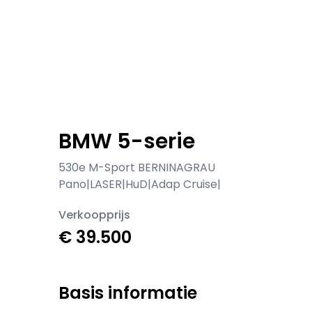
BMW 5-serie
530e M-Sport BERNINAGRAU
Pano|LASER|HuD|Adap Cruise|
Verkoopprijs
€ 39.500
Basis informatie