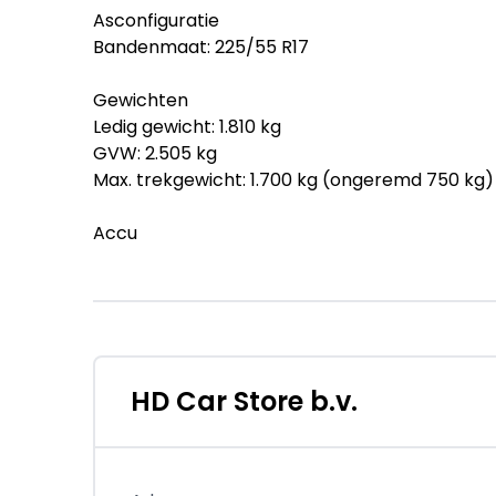
Asconfiguratie
Bandenmaat: 225/55 R17
Gewichten
Ledig gewicht: 1.810 kg
GVW: 2.505 kg
Max. trekgewicht: 1.700 kg (ongeremd 750 kg)
Accu
Accu: 12 kWh, Conditie: 93%
Stekkeraansluiting: Type 2
Aantal fasen acculader: 1
Accu laadvermogen: 3.7 kW
Verbruik
HD Car Store b.v.
Gemiddeld elektriciteitsverbruik: 21,4 kWh/10
Staat