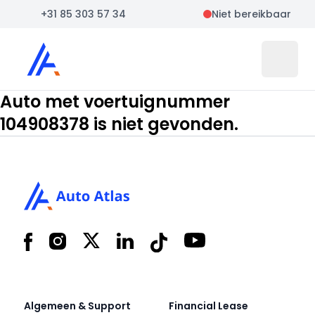
+31 85 303 57 34
Niet bereikbaar
Auto Atlas
Open 
Auto met voertuignummer
104908378 is niet gevonden.
Footer
Facebook
Instagram
X
LinkedIn
Tiktok
YouTube
Algemeen & Support
Financial Lease