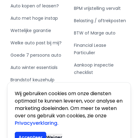
Auto kopen of leasen?
BPM vrijstelling vervalt
Auto met hoge instap
Belasting / aftrekposten
Wettelijke garantie
BTW of Marge auto
Welke auto past bij mij?
Financial Lease
Particulier
Goede 7 persoons auto
Aankoop inspectie
Auto winter essentials
checklist
Brandstof keuzehulp
Private Leasen,
Schakel of automaat?
Financieren of Kopen?
Wij gebruiken cookies om onze diensten
optimaal te kunnen leveren, voor analyse en
marketing doeleinden. Om meer te weten
over ons gebruik van cookies, zie onze
Privacyverklaring.
Algemene voorwaarden
|
Privacy
|
Cookies
Accepteer
Weiger