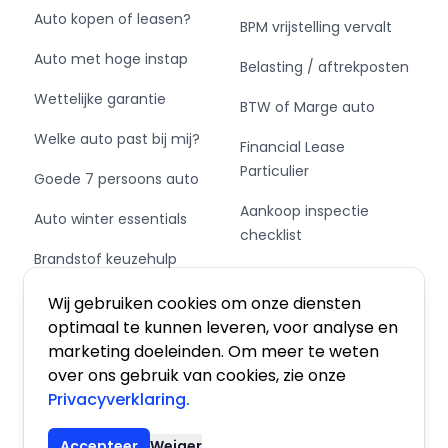
Auto kopen of leasen?
BPM vrijstelling vervalt
Auto met hoge instap
Belasting / aftrekposten
Wettelijke garantie
BTW of Marge auto
Welke auto past bij mij?
Financial Lease
Particulier
Goede 7 persoons auto
Aankoop inspectie
Auto winter essentials
checklist
Brandstof keuzehulp
Private Leasen,
Schakel of automaat?
Financieren of Kopen?
Wij gebruiken cookies om onze diensten
optimaal te kunnen leveren, voor analyse en
marketing doeleinden. Om meer te weten
over ons gebruik van cookies, zie onze
Privacyverklaring.
Algemene voorwaarden
|
Privacy
|
Cookies
Accepteer
Weiger