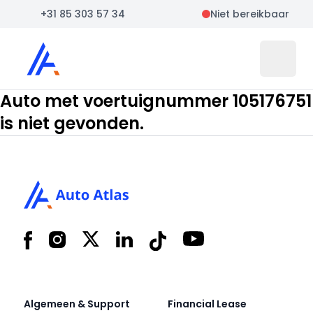
+31 85 303 57 34
Niet bereikbaar
Auto Atlas
Open 
Auto met voertuignummer 105176751
is niet gevonden.
Footer
Facebook
Instagram
X
LinkedIn
Tiktok
YouTube
Algemeen & Support
Financial Lease