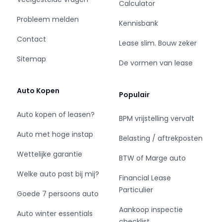
efficiënte en soepele krachtbron
Calculator
✔ Active Cylinder Technology (ACT) – schakelt
Probleem melden
Kennisbank
onmerkbaar 2 cilinders uit voor lager verbruik
✔ Vermogen van 150 pk (110 kW) – vlotte en
Contact
Lease slim. Bouw zeker
comfortabele prestaties
Sitemap
✔ 7-traps DSG automaat – snelle en uiterst
De vormen van lease
soepele schakelmomenten
✔ Zeer laag praktijkverbruik – circa 1:17 tot 1:18
Auto Kopen
Populair
op de snelweg haalbaar
✔ Comfortabel langeafstandsrijden – stabiel
Auto kopen of leasen?
BPM vrijstelling vervalt
en ontspannen rijgedrag
✔ Fluisterstille aandrijflijn bij constante snelheid
Auto met hoge instap
Belasting / aftrekposten
– ideaal voor snelweggebruik
Wettelijke garantie
✔ Soepele vermogensafgifte – comfortabel en
BTW of Marge auto
moeiteloos rijden in alle omstandigheden
Welke auto past bij mij?
Financial Lease
✔ Perfecte balans tussen prestaties en
Particulier
efficiëntie
Goede 7 persoons auto
✔ Uitstekend afgestemd onderstel voor lange
Aankoop inspectie
Auto winter essentials
ritten
checklist