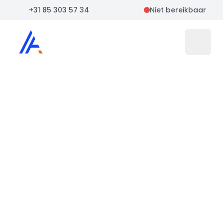
+31 85 303 57 34
Niet bereikbaar
Auto Atlas
Open 