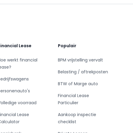
Financial Lease
Populair
Hoe werkt financial
BPM vrijstelling vervalt
lease?
Belasting / aftrekposten
Bedrijfswagens
BTW of Marge auto
Personenauto's
Financial Lease
Volledige voorraad
Particulier
Financial Lease
Aankoop inspectie
Calculator
checklist