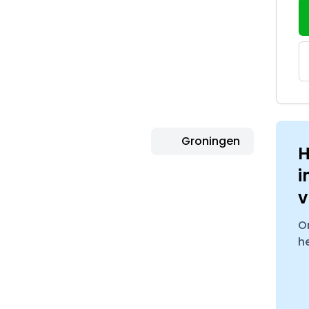
Groningen
H
i
v
O
h