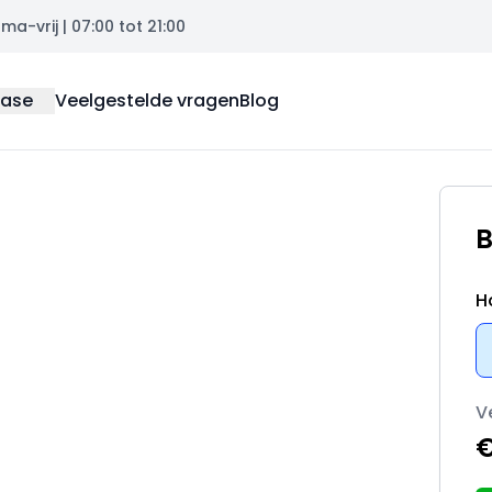
a-vrij | 07:00 tot 21:00
ease
Veelgestelde vragen
Blog
B
H
V
€