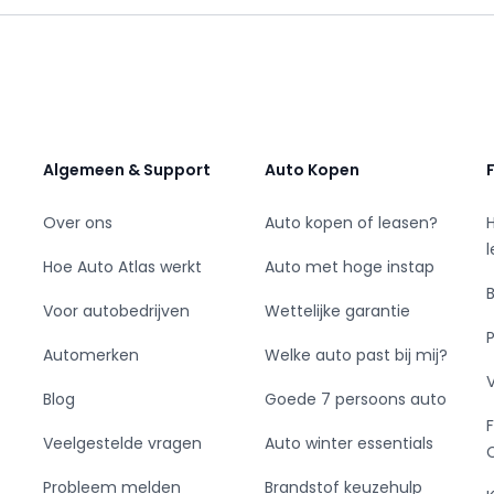
itrijcamera. Met DAB-radio heeft u onderweg
rden verwend met het perfecte audiosysteem.
issers in bij regenval. Stel de cruise control
el en zuinig. Met de keyless start is het lekker
Algemeen & Support
Auto Kopen
ns elke rit met u mee en schatten continu de
Over ons
Auto kopen of leasen?
nhaalverbod en andere verkeersborden. De
ke rit. Het Lane-keeping systeem doet precies
Hoe Auto Atlas werkt
Auto met hoge instap
bedoelde overschrijding van de rijstrooklijnen.
Voor autobedrijven
Wettelijke garantie
zienlijk verminderd door de forward collision
vermoeidheidsherkenning, autonoom remsysteem
Automerken
Welke auto past bij mij?
een veilige rit te maken.
Blog
Goede 7 persoons auto
u klaar!
Veelgestelde vragen
Auto winter essentials
Probleem melden
Brandstof keuzehulp