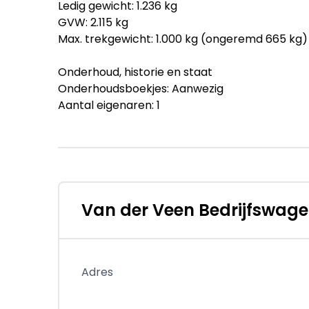
Ledig gewicht: 1.236 kg
GVW: 2.115 kg
Max. trekgewicht: 1.000 kg (ongeremd 665 kg)
Onderhoud, historie en staat
Onderhoudsboekjes: Aanwezig
Aantal eigenaren: 1
Aantal sleutels: 2 (1 handzender)
Financiële informatie
BTW/marge: BTW verrekenbaar voor ondern
Garantie
Van der Veen Bedrijfswag
Fabrieksgarantie tot: 24-06-2029
Afleverpakketten
Optioneel afleverpakket (zonder meerprijs): 
Adres
wordt geleverd met 2 jaar fabrieksgarantie van
bijkomende kosten dus inclusief mattenset, vo