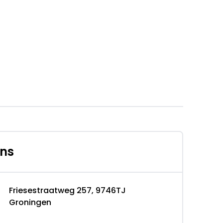
emers
ens
Friesestraatweg 257, 9746TJ
Aflevering Nieuw: Het geadverteerde voertuig
Groningen
af de registratiedatum. Prijs is zonder
lle tank brandstof, tenaamstellingskosten enz.