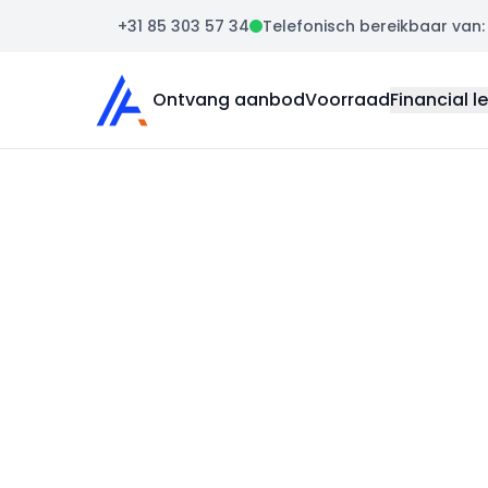
+31 85 303 57 34
Telefonisch bereikbaar van: m
Auto Atlas
Ontvang aanbod
Voorraad
Financial l