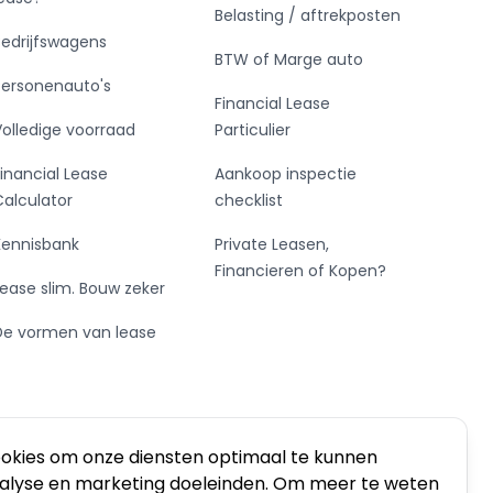
Belasting / aftrekposten
Bedrijfswagens
BTW of Marge auto
Personenauto's
Financial Lease
Volledige voorraad
Particulier
Financial Lease
Aankoop inspectie
Calculator
checklist
Kennisbank
Private Leasen,
Financieren of Kopen?
Lease slim. Bouw zeker
De vormen van lease
ookies om onze diensten optimaal te kunnen
nalyse en marketing doeleinden. Om meer te weten