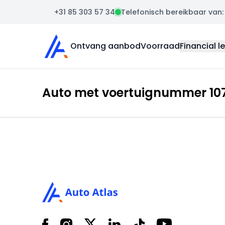
+31 85 303 57 34
Telefonisch bereikbaar van: m
Auto Atlas
Ontvang aanbod
Voorraad
Financial l
Auto met voertuignummer 107
Footer
Facebook
Instagram
X
LinkedIn
Tiktok
YouTube