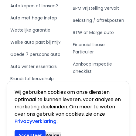
Auto kopen of leasen?
BPM vrijstelling vervalt
Auto met hoge instap
Belasting / aftrekposten
Wettelijke garantie
BTW of Marge auto
Welke auto past bij mij?
Financial Lease
Particulier
Goede 7 persoons auto
Aankoop inspectie
Auto winter essentials
checklist
Brandstof keuzehulp
Private Leasen,
Schakel of automaat?
Financieren of Kopen?
Wij gebruiken cookies om onze diensten
optimaal te kunnen leveren, voor analyse en
marketing doeleinden. Om meer te weten
over ons gebruik van cookies, zie onze
Privacyverklaring.
Algemene voorwaarden
|
Privacy
|
Cookies
Accepteer
Weiger