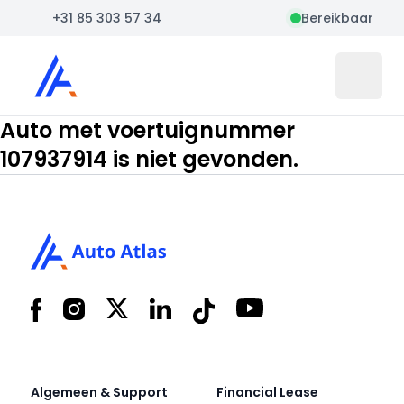
+31 85 303 57 34
Bereikbaar
Auto Atlas
Open 
Auto met voertuignummer
107937914 is niet gevonden.
Footer
Facebook
Instagram
X
LinkedIn
Tiktok
YouTube
Algemeen & Support
Financial Lease