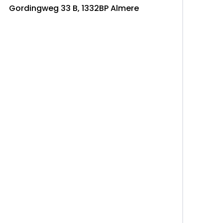
Gordingweg 33 B, 1332BP Almere
ar
rhouden
rtaal