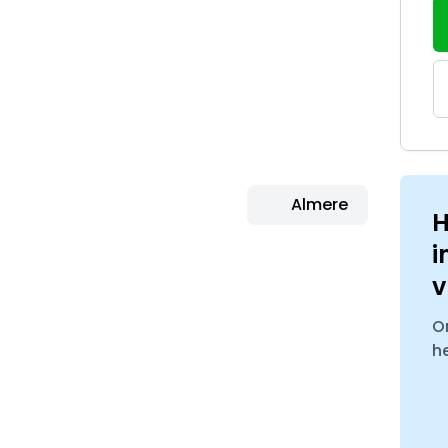
Almere
H
i
v
O
h