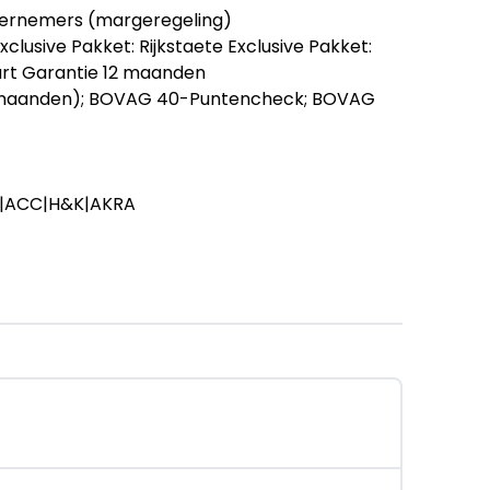
ernemers (margeregeling)
xclusive Pakket: Rijkstaete Exclusive Pakket:
urt Garantie 12 maanden
12 maanden); BOVAG 40-Puntencheck; BOVAG
on|ACC|H&K|AKRA