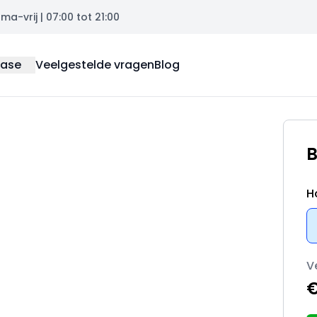
a-vrij | 07:00 tot 21:00
ease
Veelgestelde vragen
Blog
B
H
V
€