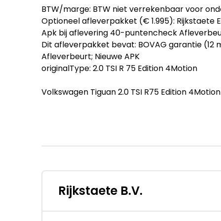
BTW/marge: BTW niet verrekenbaar voor ond
Optioneel afleverpakket (€ 1.995): Rijkstaete E
Apk bij aflevering 40-puntencheck Afleverbe
Dit afleverpakket bevat: BOVAG garantie (
Afleverbeurt; Nieuwe APK
originalType: 2.0 TSI R 75 Edition 4Motion
Volkswagen Tiguan 2.0 TSI R75 Edition 4Moti
- Merk: Volkswagen
- Model: Tiguan
- APK tot: 28-05-2027
- Tellerstand: 129308 KM
- Carrosserievorm: SUV
- Aantal deuren: 5
Rijkstaete B.V.
- Brandstofsoort: Benzine
- Bouwjaar: 2021