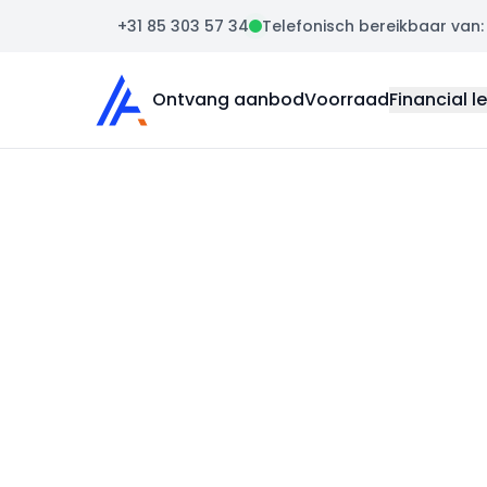
+31 85 303 57 34
Telefonisch bereikbaar van: m
Auto Atlas
Ontvang aanbod
Voorraad
Financial l