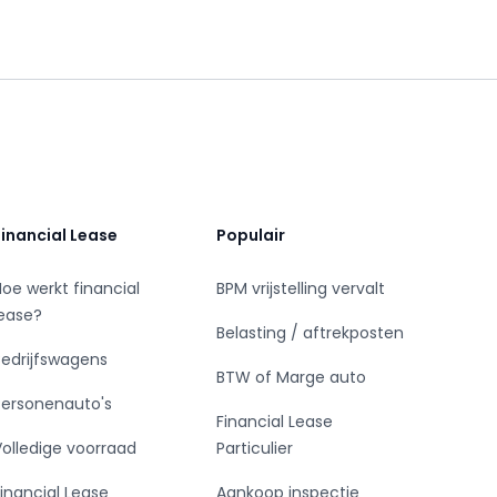
Financial Lease
Populair
Hoe werkt financial
BPM vrijstelling vervalt
lease?
Belasting / aftrekposten
Bedrijfswagens
BTW of Marge auto
Personenauto's
Financial Lease
Volledige voorraad
Particulier
Financial Lease
Aankoop inspectie