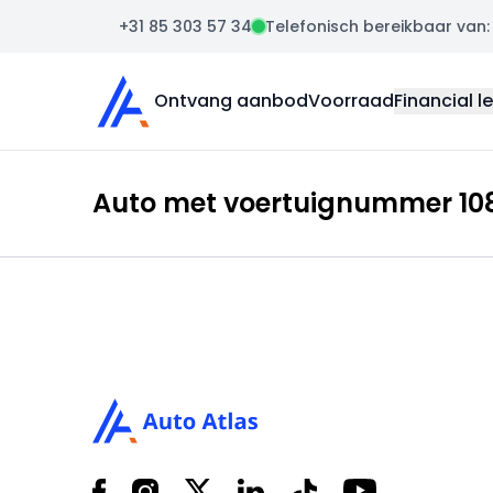
+31 85 303 57 34
Telefonisch bereikbaar van: m
Auto Atlas
Ontvang aanbod
Voorraad
Financial l
Auto met voertuignummer 108
Footer
Facebook
Instagram
X
LinkedIn
Tiktok
YouTube