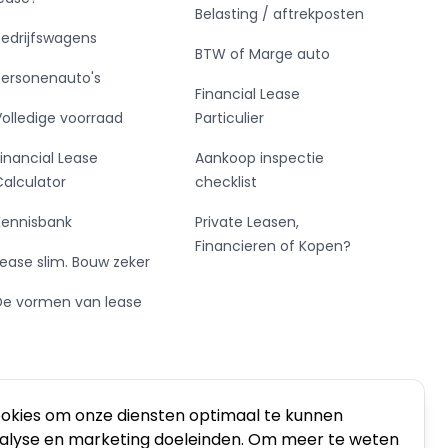
Belasting / aftrekposten
Bedrijfswagens
BTW of Marge auto
Personenauto's
Financial Lease
Volledige voorraad
Particulier
Financial Lease
Aankoop inspectie
Calculator
checklist
Kennisbank
Private Leasen,
Financieren of Kopen?
Lease slim. Bouw zeker
De vormen van lease
ookies om onze diensten optimaal te kunnen
nalyse en marketing doeleinden. Om meer te weten