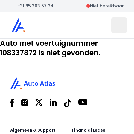
+31 85 303 57 34
Niet bereikbaar
Auto Atlas
Open 
Auto met voertuignummer
108337872 is niet gevonden.
Footer
Facebook
Instagram
X
LinkedIn
Tiktok
YouTube
Algemeen & Support
Financial Lease