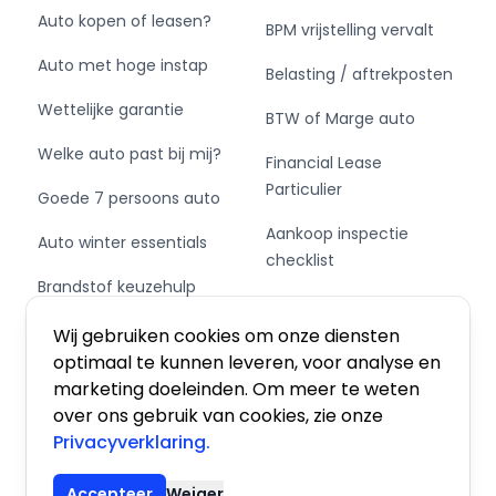
Auto kopen of leasen?
BPM vrijstelling vervalt
Auto met hoge instap
Belasting / aftrekposten
Wettelijke garantie
BTW of Marge auto
Welke auto past bij mij?
Financial Lease
Particulier
Goede 7 persoons auto
Aankoop inspectie
Auto winter essentials
checklist
Brandstof keuzehulp
Private Leasen,
Schakel of automaat?
Financieren of Kopen?
Wij gebruiken cookies om onze diensten
optimaal te kunnen leveren, voor analyse en
marketing doeleinden. Om meer te weten
over ons gebruik van cookies, zie onze
Privacyverklaring.
Algemene voorwaarden
|
Privacy
|
Cookies
Accepteer
Weiger