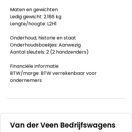
Maten en gewichten
Ledig gewicht: 2.186 kg
Lengte/hoogte: L2H1
Onderhoud, historie en staat
Onderhoudsboekjes: Aanwezig
Aantal sleutels: 2 (2 handzenders)
Financiële informatie
BTW/marge: BTW verrekenbaar voor
ondernemers
Productveiligheid
Fabrikant: Autobedrijf Van der Veen Groningen
B.V. Friesestraatweg 257 9746TJ GRONINGEN,
NL 0505711157 http://www.vdveen.nl
info@vdveen.nl
Van der Veen Bedrijfswagens