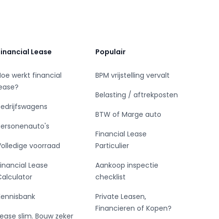
Financial Lease
Populair
Hoe werkt financial
BPM vrijstelling vervalt
lease?
Belasting / aftrekposten
Bedrijfswagens
BTW of Marge auto
Personenauto's
Financial Lease
Volledige voorraad
Particulier
Financial Lease
Aankoop inspectie
Calculator
checklist
Kennisbank
Private Leasen,
Financieren of Kopen?
Lease slim. Bouw zeker