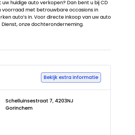
 uw huidige auto verkopen? Dan bent u bij CD
een voorraad met betrouwbare occasions in
erken auto’s in. Voor directe inkoop van uw auto
op Dienst, onze dochteronderneming.
raad eerste klas occasions. Al onze occasions
garantie voorwaarden. Ook beschikken wij
f te leveren, als u dat wenst. Onze
ring in de autobranche en helpen u op weg.
rden ontleend. Alle moeite is genomen om de
Bekijk extra informatie
elijk weer te geven.
w daarom niet alleen op deze informatie, maar
 voor u belangrijk zijn en die uw beslissing
Schelluinsestraat 7, 4203NJ
Gorinchem