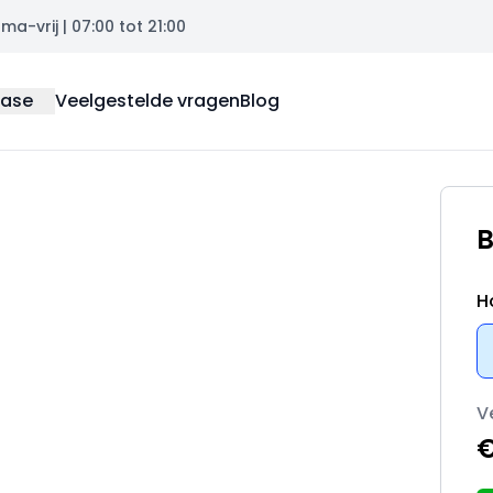
a-vrij | 07:00 tot 21:00
ease
Veelgestelde vragen
Blog
B
H
V
€