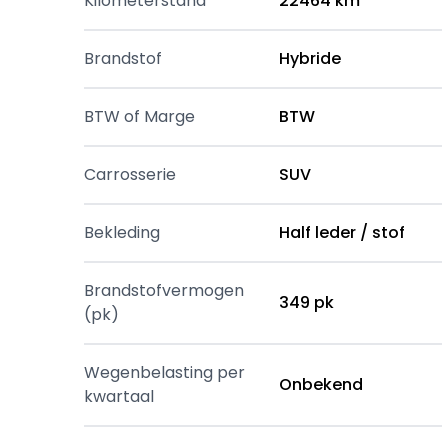
Kilometerstand
22464 km
Brandstof
Hybride
BTW of Marge
BTW
Carrosserie
SUV
Bekleding
Half leder / stof
Brandstofvermogen
349 pk
(pk)
Wegenbelasting per
Onbekend
kwartaal