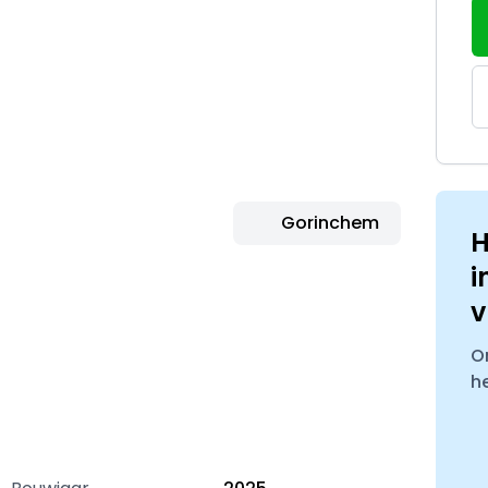
Gorinchem
H
i
v
O
h