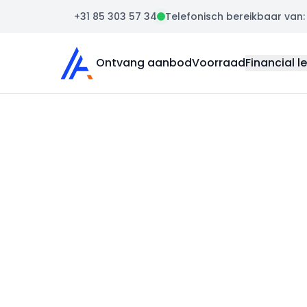
+31 85 303 57 34
Telefonisch bereikbaar van: m
Auto Atlas
Ontvang aanbod
Voorraad
Financial l