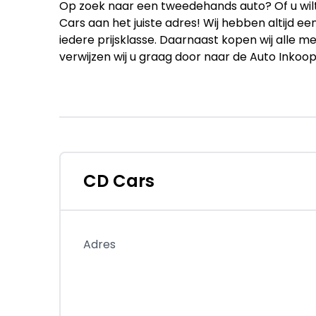
Op zoek naar een tweedehands auto? Of u wilt
Cars aan het juiste adres! Wij hebben altijd 
iedere prijsklasse. Daarnaast kopen wij alle m
verwijzen wij u graag door naar de Auto Inko
Op onze site vindt u onze indrukwekkende voor
kunnen worden aangeschaft met uitgebreide 
over een eigen werkplaats om uw auto keurig a
medewerkers hebben al meer dan 25 jaar erva
Aan deze advertentie kunnen geen rechten wo
CD Cars
informatie op deze internetsite zo actueel mog
Fouten zijn echter niet uit te sluiten. Vertrou
controleer bij aankoop de opties op de auto die
zouden kunnen beïnvloeden.
Adres