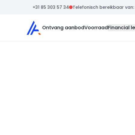
+31 85 303 57 34
Telefonisch bereikbaar van: m
Auto Atlas
Ontvang aanbod
Voorraad
Financial l