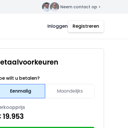
Neem contact op >
Contact
Inloggen
Registreren
etaalvoorkeuren
oe wilt u betalen?
Eenmalig
Maandelijks
erkoopprijs
 19.953