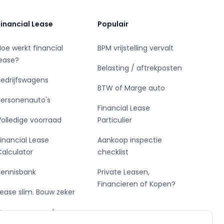
Financial Lease
Populair
Hoe werkt financial
BPM vrijstelling vervalt
lease?
Belasting / aftrekposten
Bedrijfswagens
BTW of Marge auto
Personenauto's
Financial Lease
Volledige voorraad
Particulier
Financial Lease
Aankoop inspectie
Calculator
checklist
Kennisbank
Private Leasen,
Financieren of Kopen?
Lease slim. Bouw zeker
De vormen van lease