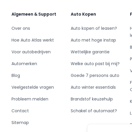
Algemeen & Support
Auto Kopen
Over ons
Auto kopen of leasen?
Hoe Auto Atlas werkt
Auto met hoge instap
Voor autobedrijven
Wettelijke garantie
Automerken
Welke auto past bij mij?
voertuig
Blog
Goede 7 persoons auto
Veelgestelde vragen
Auto winter essentials
Probleem melden
Brandstof keuzehulp
Contact
Schakel of automaat?
 bepaal zelf wanneer je zonder boete overstapt
Sitemap