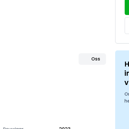
Oss
H
i
v
O
h