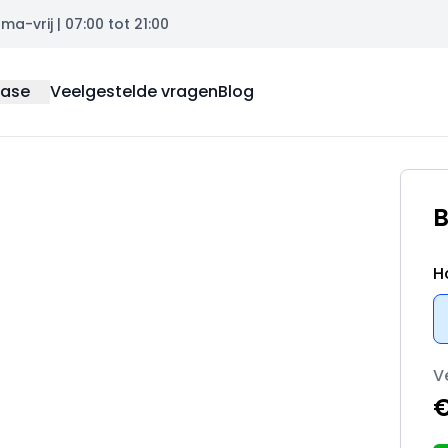
a-vrij | 07:00 tot 21:00
ease
Veelgestelde vragen
Blog
B
H
V
€