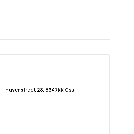
emers
Havenstraat 28, 5347KK Oss
op niveau brengen
to
 (€ 1.295 ex BTW meerprijs):