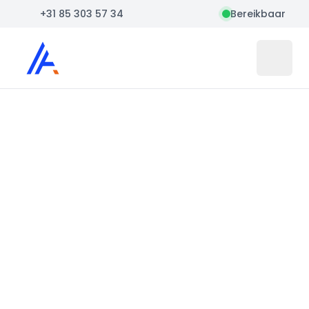
+31 85 303 57 34
Bereikbaar
Auto Atlas
Open 