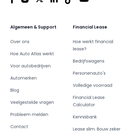
- Laagste prijsgarantie
Algemeen & Support
Financial Lease
- Geen jaarcijfers nodig
- Online kopen, 14 dagen niet goed geld terug
Over ons
Hoe werkt financial
- Levering in heel Nederland
lease?
Hoe Auto Atlas werkt
- Financiering binnen 1 dag
Bedrijfswagens
Voor autobedrijven
Personenauto's
- 1000 voertuigen uit voorraad leverbaar
Automerken
Volledige voorraad
Blog
- Ideaal voor starters & ZZP'ers
Financial Lease
- Leasen met BKR codering is mogelijk
Veelgestelde vragen
Calculator
- Grootste van Nederland
- Kosteloos overstappen naar een elektrisch
Probleem melden
Kennisbank
voertuig
Contact
Lease slim. Bouw zeker