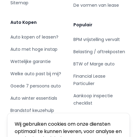
Sitemap
De vormen van lease
Bedrijfswagens:
Auto Kopen
Populair
Sluit nu je financial lease bij Eurocars af, en
bepaal zelf wanneer je zonder boete overstapt
Auto kopen of leasen?
BPM vrijstelling vervalt
naar een elektrische bedrijfswagen.
Auto met hoge instap
Belasting / aftrekposten
Sluit je contract af wanneer het jou schikt.
Wettelijke garantie
BTW of Marge auto
Of dat nu na 12, 25 of 41 maanden is... het maakt
ons niets uit.
Welke auto past bij mij?
Financial Lease
Bij Eurocars krijg je geen last van Milieuzones.
Particulier
Goede 7 persoons auto
Aankoop inspectie
Auto winter essentials
checklist
Onze klanten waarderen ons met een 4.8 van
Brandstof keuzehulp
Private Leasen,
de 5 sterren op Google.
Schakel of automaat?
Financieren of Kopen?
Wij gebruiken cookies om onze diensten
Voor vragen bel 088-700 1830 of mail:
optimaal te kunnen leveren, voor analyse en