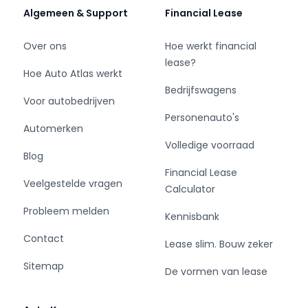
4203 NJ Gorinchem
Algemeen & Support
Financial Lease
www.cd-cars.nl
info@cd-cars.nl
Over ons
Hoe werkt financial
lease?
Hoe Auto Atlas werkt
Bedrijfswagens
Voor autobedrijven
Personenauto's
Automerken
Volledige voorraad
Blog
Financial Lease
Veelgestelde vragen
Calculator
Probleem melden
Kennisbank
Contact
Lease slim. Bouw zeker
Sitemap
De vormen van lease