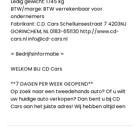
Ledig gewicht: 1.145 kg
BTW/marge: BTW verrekenbaar voor
ondernemers
Fabrikant: C.D. Cars Schelluinsestraat 7 4203NJ
GORINCHEM, NL 0183-651130 http://www.cd-
cars.nl info@cd-cars.nl
= Bedrijfsinformatie =
WELKOM BIJ CD Cars
**7 DAGEN PER WEEK GEOPEND**
Op zoek naar een tweedehands auto? Of u wilt
uw huidige auto verkopen? Dan bent u bij CD
Cars aan het juiste adres! Wij hebben altijd een
voorraad met betrouwbare occasions in iedere
prijsklasse. Daarnaast kopen wij alle merken
auto’s in. Voor directe inkoop van uw auto
verwijzen wij u graag door naar de Auto Inkoop