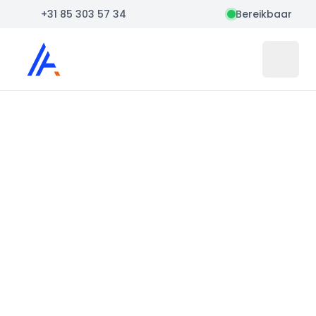
+31 85 303 57 34
Bereikbaar
Auto Atlas
Open 