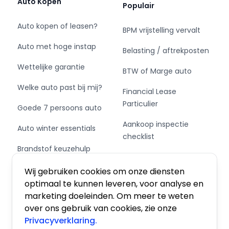
Auto Kopen
Populair
Auto kopen of leasen?
BPM vrijstelling vervalt
Auto met hoge instap
Belasting / aftrekposten
Wettelijke garantie
BTW of Marge auto
Welke auto past bij mij?
Financial Lease
Particulier
Goede 7 persoons auto
Aankoop inspectie
Auto winter essentials
checklist
Brandstof keuzehulp
Private Leasen,
Schakel of automaat?
Financieren of Kopen?
Wij gebruiken cookies om onze diensten
optimaal te kunnen leveren, voor analyse en
marketing doeleinden. Om meer te weten
over ons gebruik van cookies, zie onze
Privacyverklaring.