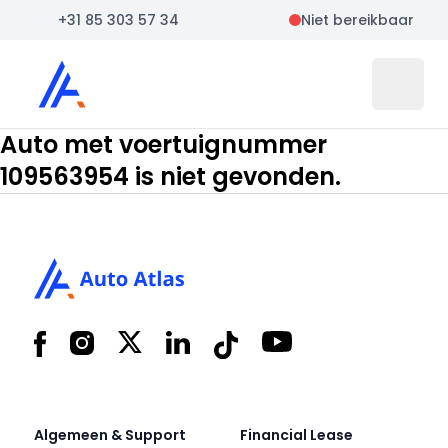
+31 85 303 57 34
Niet bereikbaar
Auto Atlas
Open 
Auto met voertuignummer
109563954 is niet gevonden.
Footer
Facebook
Instagram
X
LinkedIn
Tiktok
YouTube
Algemeen & Support
Financial Lease