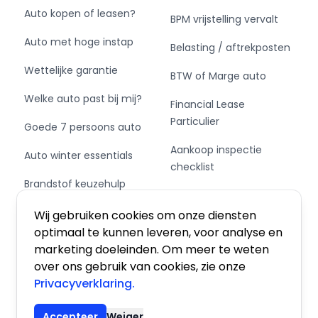
Auto kopen of leasen?
BPM vrijstelling vervalt
Auto met hoge instap
Belasting / aftrekposten
Wettelijke garantie
BTW of Marge auto
Welke auto past bij mij?
Financial Lease
Particulier
Goede 7 persoons auto
Aankoop inspectie
Auto winter essentials
checklist
Brandstof keuzehulp
Private Leasen,
Schakel of automaat?
Financieren of Kopen?
Wij gebruiken cookies om onze diensten
optimaal te kunnen leveren, voor analyse en
marketing doeleinden. Om meer te weten
over ons gebruik van cookies, zie onze
Privacyverklaring.
Algemene voorwaarden
|
Privacy
|
Cookies
Accepteer
Weiger