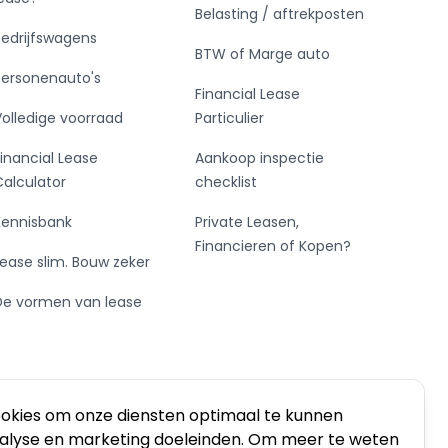
Belasting / aftrekposten
Bedrijfswagens
BTW of Marge auto
Personenauto's
Financial Lease
Volledige voorraad
Particulier
Financial Lease
Aankoop inspectie
Calculator
checklist
Kennisbank
Private Leasen,
Financieren of Kopen?
Lease slim. Bouw zeker
De vormen van lease
ookies om onze diensten optimaal te kunnen
nalyse en marketing doeleinden. Om meer te weten