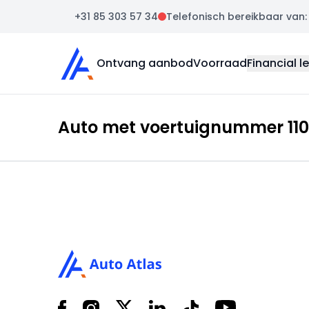
+31 85 303 57 34
Telefonisch bereikbaar van: m
Auto Atlas
Ontvang aanbod
Voorraad
Financial l
Auto met voertuignummer 110
Footer
Facebook
Instagram
X
LinkedIn
Tiktok
YouTube