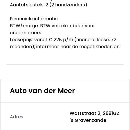
Aantal sleutels: 2 (2 handzenders)
Financiële informatie
BTW/marge: BTW verrekenbaar voor
ondernemers
Leaseprijs: vanaf € 228 p/m (financial lease, 72
maanden); informeer naar de mogelijkheden en
voorwaarden
Garantie
Garantielabel: BOVAG Garantie
BOVAG 40-Puntencheck: Ja
Auto van der Meer
Beschikbare afleverpakketten:
- Afleverpakket Basis (zonder meerprijs): De
prijzen van onze occasions zijn altijd inclusief
Wattstraat 2, 2691GZ
"Afleverpakket Basis": Minimaal 6 maanden APK,
Adres
's Gravenzande
minimaal 10 liter brandstof, de Bovag 40-