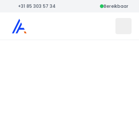
+31 85 303 57 34
Bereikbaar
Auto Atlas
Open 