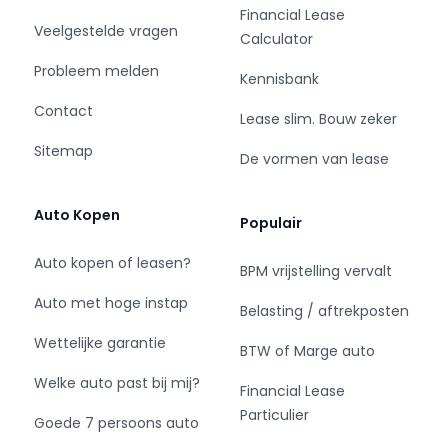
Financial Lease
- Motorinhoud: 1199 cc
Veelgestelde vragen
Calculator
- Aantal cilinders: 3
- Vermogen: 96 kW / 131pk
Probleem melden
Kennisbank
- Ledig gewicht: 1295 kg
Contact
- Aantal zitplaatsen: 5
Lease slim. Bouw zeker
- Verbruik: 6.4 l/100 km
Sitemap
De vormen van lease
- BTW/Marge: BTW aftrekbaar, de prijs is
inclusief BTW
- Aantal sleutels: 2
Auto Kopen
Populair
Auto kopen of leasen?
BPM vrijstelling vervalt
Pakket: Black Pack
Auto met hoge instap
Belasting / aftrekposten
- Zwarte (glans) exterieur delen
Wettelijke garantie
BTW of Marge auto
Pakket: Pack City
Welke auto past bij mij?
Financial Lease
Particulier
Goede 7 persoons auto
- Parkeer assistent