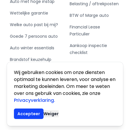
Auto met hoge instap
Belasting / aftrekposten
Wettelijke garantie
BTW of Marge auto
Welke auto past bij mij?
Financial Lease
Particulier
Goede 7 persoons auto
Aankoop inspectie
Auto winter essentials
checklist
Brandstof keuzehulp
Private Leasen,
Schakel of automaat?
Financieren of Kopen?
Wij gebruiken cookies om onze diensten
optimaal te kunnen leveren, voor analyse en
marketing doeleinden. Om meer te weten
over ons gebruik van cookies, zie onze
Privacyverklaring.
Algemene voorwaarden
|
Privacy
|
Cookies
Accepteer
Weiger
© 2026 De Auto Atlas, Inc. Alle rechten voorbehouden.