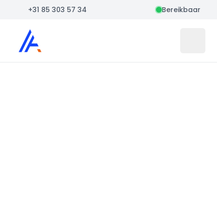
+31 85 303 57 34
Bereikbaar
Auto Atlas
Open 