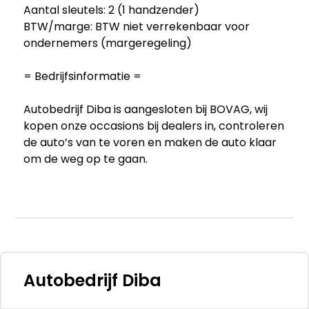
Aantal sleutels: 2 (1 handzender)
BTW/marge: BTW niet verrekenbaar voor
ondernemers (margeregeling)
= Bedrijfsinformatie =
Autobedrijf Diba is aangesloten bij BOVAG, wij
kopen onze occasions bij dealers in, controleren
de auto’s van te voren en maken de auto klaar
om de weg op te gaan.
Wat u van ons kunt verwachten:
• 12 maanden Bovag garantie! (Zie
voorwaarden)
• Tenaamstelling en vrijwaring van voertuigen
op locatie!
Autobedrijf Diba
• 7 dagen geopend op afspraak! (ook in de
avond uren)