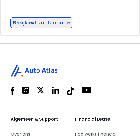
contact op te nemen voor een afspraak.
We ontmoeten u graag!
Bekijk extra informatie
Footer
Facebook
Instagram
X
LinkedIn
Tiktok
YouTube
Algemeen & Support
Financial Lease
Over ons
Hoe werkt financial