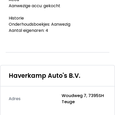
Aanwezige accu: gekocht
Historie
Onderhoudsboekjes: Aanwezig
Aantal eigenaren: 4
Staat
Algemene staat: gemiddeld
Schade: schadevrij
Aantal sleutels: 1 (1 handzender)
Financiële informatie
Haverkamp Auto's B.V.
BTW/marge: BTW niet verrekenbaar voor
ondernemers (margeregeling)
Woudweg 7, 7395SH
Productveiligheid
Adres
Teuge
Fabrikant: Haverkamp Auto's B.V. Woudweg 7
7395SH TEUGE, NL 0553231210