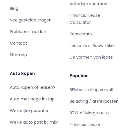
Volledige voorraad
✔ Vermogen dieselmotor: 163 pk (120 kW)
Blog
✔ Gecombineerd systeemvermogen: 200 pk
Financial Lease
Veelgestelde vragen
✔ Gerobotiseerde 6-versnellingsbak
Calculator
✔ Vierwielaandrijving (HYbrid4)
Probleem melden
Kennisbank
✔ Elektrische aandrijving van de achterwielen
✔ Zeer laag praktijkverbruik van circa 1 op 20,8
Contact
Lease slim. Bouw zeker
✔ Soepele prestaties met hoog rijcomfort
Sitemap
✔ Ideaal voor zowel stadsverkeer als lange
De vormen van lease
snelwegritten
Auto Kopen
Populair
⭐ Veiligheid & assistentie
✔ Parkeersensoren achter
Auto kopen of leasen?
BPM vrijstelling vervalt
✔ Anti Blokkeer Systeem (ABS)
✔ Anti Slip Regulation (ASR)
Auto met hoge instap
Belasting / aftrekposten
✔ Electronic Stability Program (ESP)
Wettelijke garantie
✔ ISOFIX bevestigingspunten voor kinderzitjes
BTW of Marge auto
✔ Intelligente vierwielaandrijving voor optimale
Welke auto past bij mij?
Financial Lease
grip