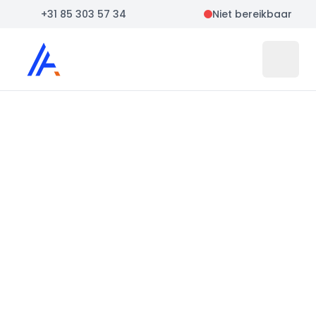
+31 85 303 57 34
Niet bereikbaar
Auto Atlas
Open 