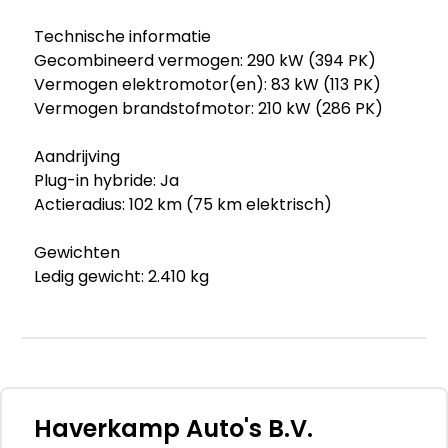
Technische informatie
Gecombineerd vermogen: 290 kW (394 PK)
Vermogen elektromotor(en): 83 kW (113 PK)
Vermogen brandstofmotor: 210 kW (286 PK)
Aandrijving
Plug-in hybride: Ja
Actieradius: 102 km (75 km elektrisch)
Gewichten
Ledig gewicht: 2.410 kg
GVW: 3.150 kg
Max. trekgewicht: 2.700 kg (ongeremd 750 kg)
Accu
Aanwezige accu: gekocht
Accu: 22 kWh, Conditie: 91%, Type lithium-ion
Haverkamp Auto's B.V.
Stekkeraansluiting: Type 2