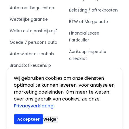
bekleding Schwarz
Auto met hoge instap
Belasting / aftrekposten
✅ BMW Individual met leder bekleed
Wettelijke garantie
dashboard
BTW of Marge auto
✅ Elektrisch verstelbare comfortstoelen met
Welke auto past bij mij?
Financial Lease
geheugenfunctie
Particulier
✅ Verwarmbare voor- en achterstoelen
Goede 7 persoons auto
✅ Geventileerde voorstoelen
Aankoop inspectie
Auto winter essentials
✅ Verwarmbaar stuurwiel
checklist
✅ 4-zone automatische klimaatregeling
Brandstof keuzehulp
✅ Elektrisch panoramisch glazen dak
Private Leasen,
✅ Akoestisch isolerend glas
Schakel of automaat?
Financieren of Kopen?
Wij gebruiken cookies om onze diensten
✅ Sfeerverlichting interieur
optimaal te kunnen leveren, voor analyse en
✅ Zwarte hemelbekleding (M Sport)
marketing doeleinden. Om meer te weten
✅ Uitzonderlijk stille cabine dankzij
over ons gebruik van cookies, zie onze
hoogwaardige geluidsisolatie
Privacyverklaring.
Algemene voorwaarden
|
Privacy
|
Cookies
⭐ Aandrijflijn & prestaties
Accepteer
Weiger
✔ 3.0 liter 6-cilinder-in-lijn turbobenzinemotor
© 2026 De Auto Atlas, Inc. Alle rechten voorbehouden.