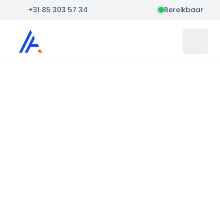
+31 85 303 57 34
Bereikbaar
Auto Atlas
Open 