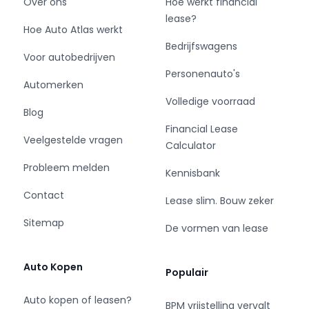
Over ons
Hoe werkt financial
lease?
De BMW X5 xDrive45e High Executive
Hoe Auto Atlas werkt
combineert krachtige prestaties,
Bedrijfswagens
Voor autobedrijven
geavanceerde plug-in hybride technologie en
Personenauto's
ongeëvenaard comfort in een premium SUV
Automerken
van topklasse. Uitgevoerd in het stijlvolle
Volledige voorraad
Carbon Black Metallic en voorzien van
Blog
exclusieve BMW Individual Merino lederen
Financial Lease
Veelgestelde vragen
bekleding in Schwarz biedt deze X5 een
Calculator
uitzonderlijk hoog afwerkingsniveau, luxe
Probleem melden
Kennisbank
reiscomfort en indrukwekkende veelzijdigheid.
Dankzij de krachtige combinatie van een 3.0
Contact
Lease slim. Bouw zeker
liter zescilinder benzinemotor en elektromotor,
Sitemap
standaard luchtvering en uitgebreide High
De vormen van lease
Executive-uitrusting is dit een ideale auto voor
zowel zakelijke als particuliere rijders.
Auto Kopen
Populair
⭐ Belangrijkste kenmerken & comfort
Auto kopen of leasen?
BPM vrijstelling vervalt
✅ BMW Individual uitgebreide Merino lederen