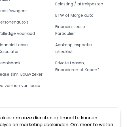
Belasting / aftrekposten
Bedrijfswagens
BTW of Marge auto
Personenauto's
Financial Lease
Volledige voorraad
Particulier
Financial Lease
Aankoop inspectie
Calculator
checklist
Kennisbank
Private Leasen,
Financieren of Kopen?
Lease slim. Bouw zeker
De vormen van lease
ookies om onze diensten optimaal te kunnen
nalyse en marketing doeleinden. Om meer te weten