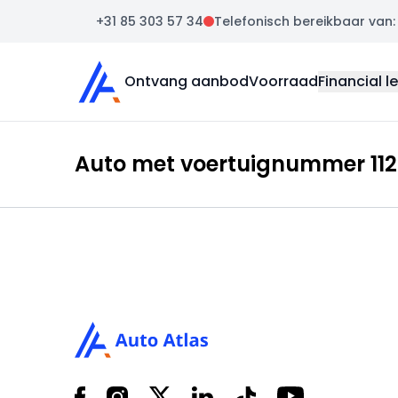
+31 85 303 57 34
Telefonisch bereikbaar van: m
Auto Atlas
Ontvang aanbod
Voorraad
Financial l
Auto met voertuignummer 1122
Footer
Facebook
Instagram
X
LinkedIn
Tiktok
YouTube