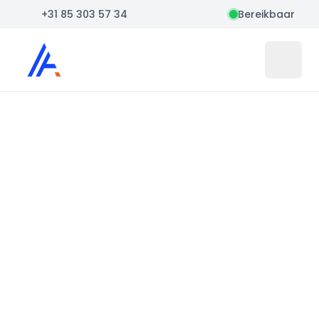
+31 85 303 57 34
Bereikbaar
Auto Atlas
Open 