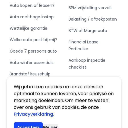
beïnvloeden!
Auto kopen of leasen?
BPM vrijstelling vervalt
Auto met hoge instap
Belasting / aftrekposten
Wettelijke garantie
BTW of Marge auto
Welke auto past bij mij?
Financial Lease
Particulier
Goede 7 persoons auto
Aankoop inspectie
Auto winter essentials
checklist
Brandstof keuzehulp
Private Leasen,
Schakel of automaat?
Financieren of Kopen?
Wij gebruiken cookies om onze diensten
optimaal te kunnen leveren, voor analyse en
marketing doeleinden. Om meer te weten
over ons gebruik van cookies, zie onze
Privacyverklaring.
Algemene voorwaarden
|
Privacy
|
Cookies
Accepteer
Weiger