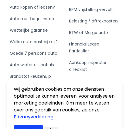
central lock , cruise control , Tussenschot , 2 zits
Auto kopen of leasen?
BPM vrijstelling vervalt
bankje
apk 02-2027
Auto met hoge instap
Belasting / aftrekposten
prijs 14.500,- excl. btw
Wettelijke garantie
prijs 17.545,- incl. btw
BTW of Marge auto
geen afleveringskosten
Welke auto past bij mij?
Financial Lease
lease evt. mogelijk
Particulier
garage rijsenhout
Goede 7 persoons auto
0297-324229
Aankoop inspectie
Auto winter essentials
www.rijsenhout.nl
checklist
Aarbergerweg 2 b
Brandstof keuzehulp
1435CB Rijsenhout
Private Leasen,
Schakel of automaat?
Financieren of Kopen?
Wij gebruiken cookies om onze diensten
optimaal te kunnen leveren, voor analyse en
marketing doeleinden. Om meer te weten
trefwoorden mercedes opel movano
over ons gebruik van cookies, zie onze
Privacyverklaring.
Maandag tot Vrijdag open van 8:30 tot 17:00
Algemene voorwaarden
|
Privacy
|
Cookies
Zaterdag van 10:00 tot 14:00