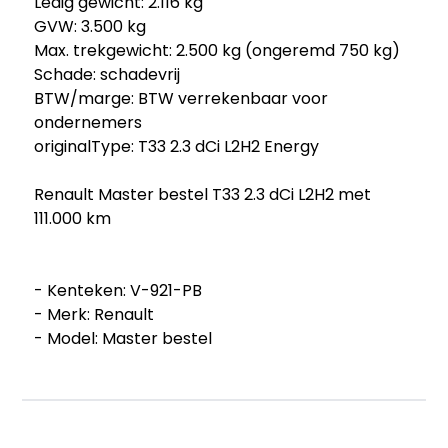
Ledig gewicht: 2.116 kg
GVW: 3.500 kg
Max. trekgewicht: 2.500 kg (ongeremd 750 kg)
Schade: schadevrij
BTW/marge: BTW verrekenbaar voor
ondernemers
originalType: T33 2.3 dCi L2H2 Energy
Renault Master bestel T33 2.3 dCi L2H2 met
111.000 km
- Kenteken: V-921-PB
- Merk: Renault
- Model: Master bestel
- APK tot: 26-02-2027
- Tellerstand: 111691 KM
- Carrosserievorm: Bestel
- Aantal deuren: 5