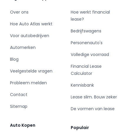
- Tussenschot volledig
Over ons
Hoe werkt financial
Overige
lease?
Hoe Auto Atlas werkt
- Anti Blokkeer Systeem
Bedrijfswagens
Voor autobedrijven
- Anti doorSlip Regeling
Personenauto's
- Bestuurdersairbag
Automerken
- Elektronisch Stabiliteits Programma
Volledige voorraad
Blog
Veiligheid
Financial Lease
Veelgestelde vragen
Calculator
- Alarm klasse 1(startblokkering)
Probleem melden
Kennisbank
Contact
Lease slim. Bouw zeker
Zeer mooie Renault Master Lang en Hoog
Sitemap
bouwjaar 18-05-2018
De vormen van lease
met orginele km stand van 111.000 km met nat.
autopas
Auto Kopen
Populair
Airco side bars , geheel betimmerd el.ramen