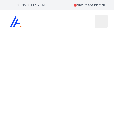
+31 85 303 57 34
Niet bereikbaar
Auto Atlas
Open 