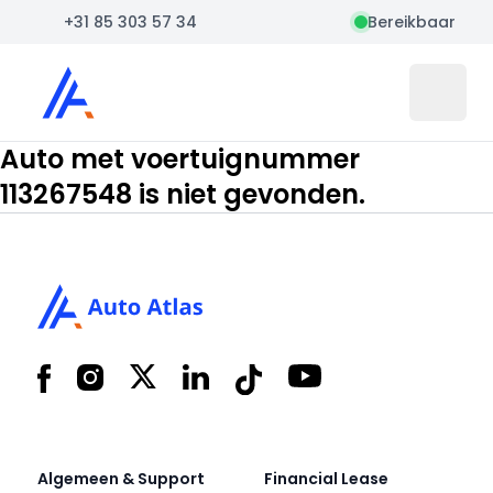
+31 85 303 57 34
Bereikbaar
Auto Atlas
Open 
Auto met voertuignummer
113267548 is niet gevonden.
Footer
Facebook
Instagram
X
LinkedIn
Tiktok
YouTube
Algemeen & Support
Financial Lease