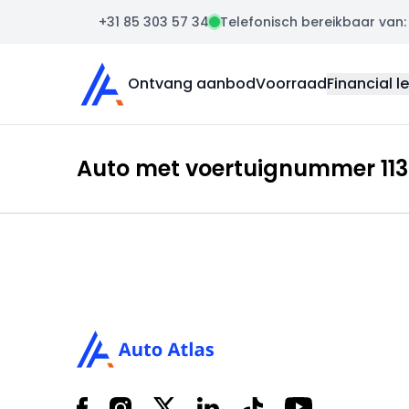
+31 85 303 57 34
Telefonisch bereikbaar van: m
Auto Atlas
Ontvang aanbod
Voorraad
Financial l
Auto met voertuignummer 1135
Footer
Facebook
Instagram
X
LinkedIn
Tiktok
YouTube