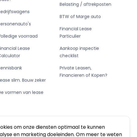
Belasting / aftrekposten
Bedrijfswagens
BTW of Marge auto
Personenauto's
Financial Lease
Volledige voorraad
Particulier
Financial Lease
Aankoop inspectie
Calculator
checklist
Kennisbank
Private Leasen,
Financieren of Kopen?
Lease slim. Bouw zeker
De vormen van lease
ookies om onze diensten optimaal te kunnen
nalyse en marketing doeleinden. Om meer te weten