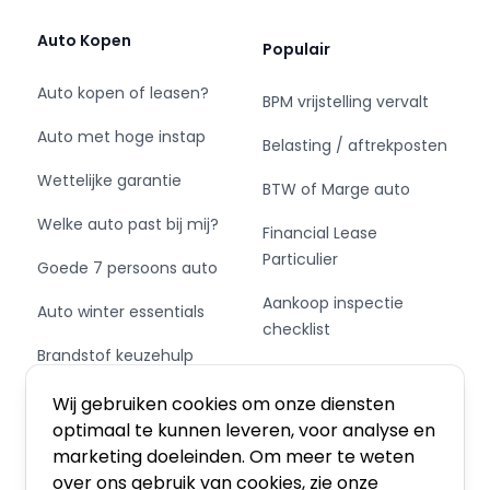
Met vriendelijke groet,
Auto Kopen
Populair
Team Eurocars
Auto kopen of leasen?
BPM vrijstelling vervalt
Auto met hoge instap
Belasting / aftrekposten
Wettelijke garantie
BTW of Marge auto
Welke auto past bij mij?
Financial Lease
Particulier
Goede 7 persoons auto
Aankoop inspectie
Auto winter essentials
checklist
Brandstof keuzehulp
Private Leasen,
Schakel of automaat?
Financieren of Kopen?
Wij gebruiken cookies om onze diensten
optimaal te kunnen leveren, voor analyse en
marketing doeleinden. Om meer te weten
over ons gebruik van cookies, zie onze