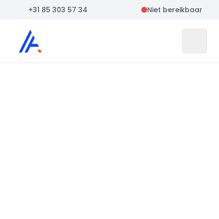
+31 85 303 57 34
Niet bereikbaar
Auto Atlas
Open 