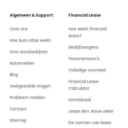
Bedrijfswagens:
Algemeen & Support
Financial Lease
Sluit nu je financial lease bij Eurocars af, en
bepaal zelf wanneer je zonder boete overstapt
Over ons
Hoe werkt financial
naar een elektrische bedrijfswagen.
lease?
Hoe Auto Atlas werkt
Bedrijfswagens
Sluit je contract af wanneer het jou schikt.
Voor autobedrijven
Of dat nu na 12, 25 of 41 maanden is... het maakt
Personenauto's
ons niets uit.
Automerken
Bij Eurocars krijg je geen last van Milieuzones.
Volledige voorraad
Blog
Financial Lease
Veelgestelde vragen
Calculator
Onze klanten waarderen ons met een 4.9 van
Probleem melden
Kennisbank
de 5 sterren op Google.
Contact
Lease slim. Bouw zeker
Voor vragen bel 088 700 1832 of mail:
Sitemap
De vormen van lease
helmond@eurocars.nl.