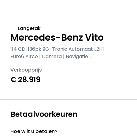
Langerak
Mercedes-Benz Vito
114 CDI 136pk 9G-Tronic Automaat L2H1
Euro6 Airco | Camera | Navigatie |
Imperiaal | 2500kg Trekhaak |
Verkoopprijs
Cruisecontrol
€ 28.919
Betaalvoorkeuren
Hoe wilt u betalen?