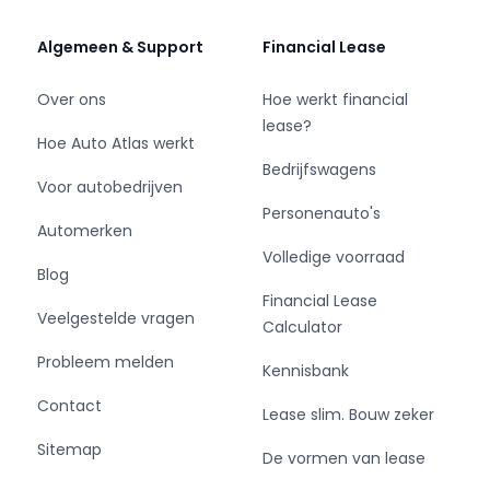
Voor de exacte uitvoering en beschikbaarheid
van de auto kunt u contact opnemen met de
Algemeen & Support
Financial Lease
adverteerder.
Over ons
Hoe werkt financial
Onze voorraad bedrijfswagens bestaat
lease?
doorgaans uit ruim 400 voertuigen en is
Hoe Auto Atlas werkt
afkomstig van zorgvuldig geselecteerde en
Bedrijfswagens
Voor autobedrijven
betrouwbare partners en
Personenauto's
leasemaatschappijen.
Automerken
Wij begrijpen als geen ander dat een
Volledige voorraad
bedrijfswagen aanschaffen een hele uitgave is
Blog
en soms niet gelegen komt.
Financial Lease
Veelgestelde vragen
Wij kunnen met u meedenken in passende
Calculator
financieringsmogelijkheden.
Probleem melden
Kennisbank
Dus bent u opzoek naar uw bedrijfswagen dan
bent u bij Van der Wal Vans V.O.F. aan het juiste
Contact
Lease slim. Bouw zeker
adres!
Sitemap
De vormen van lease