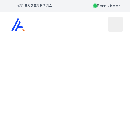
+31 85 303 57 34
Bereikbaar
Auto Atlas
Open 