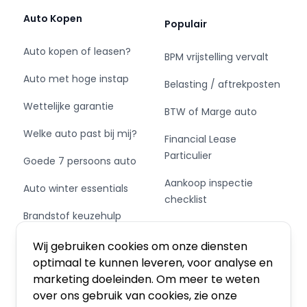
Auto Kopen
Populair
Auto kopen of leasen?
BPM vrijstelling vervalt
Auto met hoge instap
Belasting / aftrekposten
Wettelijke garantie
BTW of Marge auto
Welke auto past bij mij?
Financial Lease
Particulier
Goede 7 persoons auto
Aankoop inspectie
Auto winter essentials
checklist
Brandstof keuzehulp
Private Leasen,
Schakel of automaat?
Financieren of Kopen?
Wij gebruiken cookies om onze diensten
optimaal te kunnen leveren, voor analyse en
marketing doeleinden. Om meer te weten
over ons gebruik van cookies, zie onze